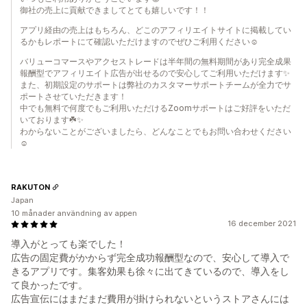
御社の売上に貢献できましてとても嬉しいです！！
アプリ経由の売上はもちろん、どこのアフィリエイトサイトに掲載してい
るかもレポートにて確認いただけますのでぜひご利用ください☺︎
バリューコマースやアクセストレードは半年間の無料期間があり完全成果
報酬型でアフィリエイト広告が出せるので安心してご利用いただけます✨
また、初期設定のサポートは弊社のカスタマーサポートチームが全力でサ
ポートさせていただきます！
中でも無料で何度でもご利用いただけるZoomサポートはご好評をいただ
いております☘️✨
わからないことがございましたら、どんなことでもお問い合わせください
☺︎
RAKUTON
Japan
10 månader användning av appen
16 december 2021
導入がとっても楽でした！
広告の固定費がかからず完全成功報酬型なので、安心して導入で
きるアプリです。集客効果も徐々に出てきているので、導入をし
て良かったです。
広告宣伝にはまだまだ費用が掛けられないというストアさんには