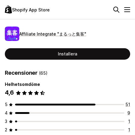
Shopify App Store
Affiliate Integrate "まるっと集客"
Installera
Recensioner
(65)
Helhetsomdöme
4,6
5
51
4
9
3
1
2
1