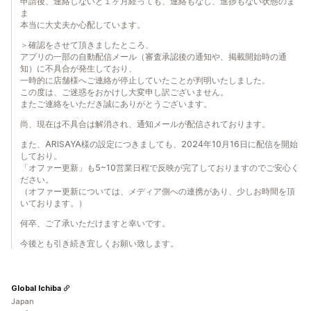
申請後、連絡しないと１ヶ月経っても、連絡もなし、進捗もない状態のま
ま
本当に大丈夫か心配しています。
＞確認をさせて頂きましたところ、
アプリの一部の自動配信メール（審査承認後の通知や、掲載開始時の通
知）に不具合が発生しており、
一時的に店舗様へご連絡が停止していたことが判明いたしました。
この度は、ご迷惑をおかけし大変申し訳ございません。
またご連絡をいただき誠にありがとうございます。
尚、現在は不具合は解消され、通知メールが配信されております。
また、ARISAYA様の設定につきましても、2024年10月16日に配信を開始
しており。
「オファー更新」も5~10営業日程で反映が完了しておりますのでご安心く
ださい。
（オファー更新については、メディア側への連携があり、少しお時間を頂
いております。）
何卒、ご了承いただけますと幸いです。
今後とも引き続き宜しくお願い致します。
Global Ichiba
Japan