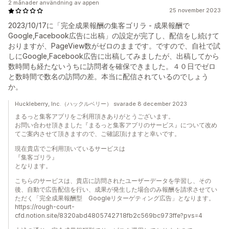
2 månader användning av appen
25 november 2023
2023/10/17に「完全成果報酬の集客ゴリラ - 成果報酬で
Google,Facebook広告に出稿」の設定が完了し、配信をし続けて
おりますが、PageView数がゼロのままです。ですので、自社で試
しにGoogle,Facebook広告に出稿してみましたが、出稿してから
数時間も経たないうちに訪問者を確保できました。４０日でゼロ
と数時間で数名の訪問の差。本当に配信されているのでしょう
か。
Huckleberry, Inc.（ハックルベリー） svarade 8 december 2023
まるっと集客アプリをご利用頂きありがとうございます。
お問い合わせ頂きました『まるっと集客アプリのサービス』について改め
てご案内させて頂きますので、ご確認頂けますと幸いです。
現在貴店でご利用頂いているサービスは
『集客ゴリラ』
となります。
こちらのサービスは、貴店に訪問されたユーザーデータを学習し、その
後、自動で広告配信を行い、成果が発生した場合のみ報酬を請求させてい
ただく「完全成果報酬型 Googleリターゲティング広告」となります。
https://rough-court-
cfd.notion.site/8320abd4805742718fb2c569bc973ffe?pvs=4