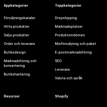
Appkategorier
Toppkategorier
Försäljningskanaler
Dropshipping
Hitta produkter
Marknadsplatser
Sälja produkter
Produktomdömen
Order och leverans
Merförsäljning och paket
Butiksdesign
E-postmarknadsföring
Marknadsföring och
SEO
konvertering
Leverans
Butikshantering
Valuta och språk
Resurser
Shopify