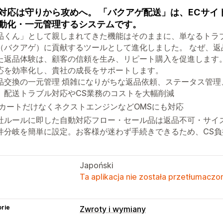
対応は守りから攻めへ。 「バクアゲ配送」は、ECサ
動化・一元管理するシステムです。
品くん」として親しまれてきた機能はそのままに、単なるトラ
（バクアゲ）に貢献するツールとして進化しました。 なぜ、
た返品体験は、顧客の信頼を生み、リピート購入を促進します
応を効率化し、貴社の成長をサポートします。
品交換の一元管理 煩雑になりがちな返品依頼、ステータス管
。配送トラブル対応やCS業務のコストを大幅削減
CカートだけなくネクストエンジンなどOMSにも対応
社ルールに即した自動対応フロー・セール品は返品不可・サイ
件分岐を簡単に設定。お客様が迷わず手続きできるため、CS負
Japoński
Ta aplikacja nie została przetłumaczon
rie
Zwroty i wymiany