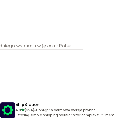
niego wsparcia w języku: Polski.
ShipStation
na 5 gwiazdek
4,3
(624)
•
Dostępna darmowa wersja próbna
Łączna liczba recenzji: 624
Offering simple shipping solutions for complex fulfillment