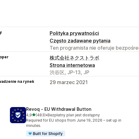
y
Polityka prywatności
Często zadawane pytania
Ten programista nie oferuje bezpośred
oper
株式会社ネクストラボ
Strona internetowa
渋谷区, JP-13, JP
adzenie na rynek
29 marzec 2021
Revoq ‑ EU Withdrawal Button
na 5 gwiazdek
4,9
(483)
•
Bezpłatny plan jest dostępny
Łączna liczba recenzji: 483
Required for EU shops from June 19, 2026 – set up in
minutes.
Built for Shopify