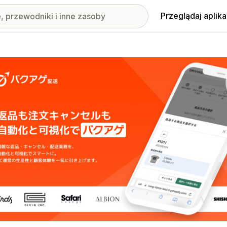
Przeglądaj aplika
nione obrazy w galerii