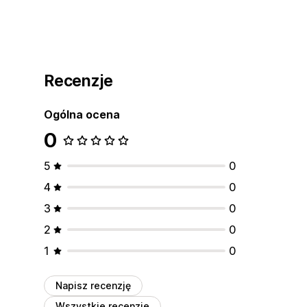
Recenzje
Ogólna ocena
0
5
0
4
0
3
0
2
0
1
0
Napisz recenzję
Wszystkie recenzje