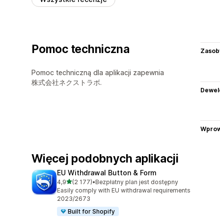
Pomoc techniczna
Zasob
Pomoc techniczną dla aplikacji zapewnia
株式会社ネクストラボ.
Dewel
Wprow
Więcej podobnych aplikacji
EU Withdrawal Button & Form
na 5 gwiazdek
4,9
(2 177)
•
Bezpłatny plan jest dostępny
Łączna liczba recenzji: 2177
Easily comply with EU withdrawal requirements
2023/2673
Built for Shopify