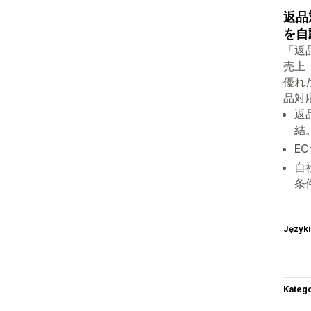
返品
を自
「返
売上
優れ
品対
返
結
E
自
条
Języki
Katego