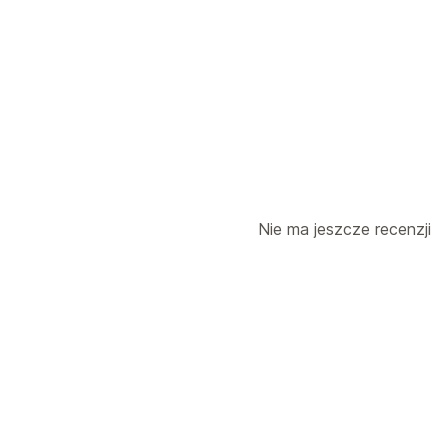
Opcje zwrotu
Zautomatyzowane zwroty kosztów
W
Zarządzanie zwrotami
Zautomatyzowane zatwierdzanie
Por
Powody zwrotów
Zarządzanie zwro
Nie ma jeszcze recenzji