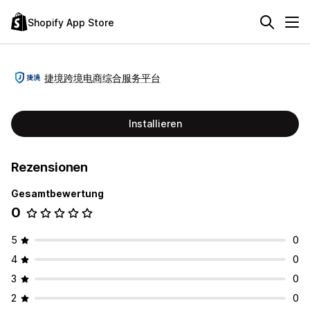
Shopify App Store
捷境跨境电商综合服务平台
Installieren
Rezensionen
Gesamtbewertung
0
5
0
4
0
3
0
2
0