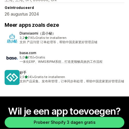
Geïntroduceerd
26 augustus 2024
Meer apps zoals deze
Dianxiaomi（店小秘）
van 5 sterren
3,2
(14)
•
Gratis te installeren
14 recensies in totaal
支持 产品刊登 订单处理等，帮助中国卖家更好管理店铺
base.com
van 5 sterren
5,0
(15)
•
Gratis
15 recensies in totaal
一体化ERP、WMS和PIM系统，打造更顺畅高效的工作流程
妙手
van 5 sterren
2,5
(4)
•
Gratis te installeren
4 recensies in totaal
支持产品采集、发布和管理，订单同步和处理，帮助中国卖家更好管理店铺
Wil je een app toevoegen?
Probeer Shopify 3 dagen gratis