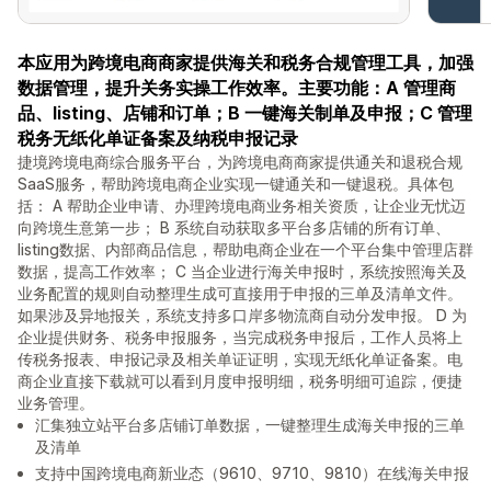
本应用为跨境电商商家提供海关和税务合规管理工具，加强
数据管理，提升关务实操工作效率。主要功能：A 管理商
品、listing、店铺和订单；B 一键海关制单及申报；C 管理
税务无纸化单证备案及纳税申报记录
捷境跨境电商综合服务平台，为跨境电商商家提供通关和退税合规
SaaS服务，帮助跨境电商企业实现一键通关和一键退税。具体包
括： A 帮助企业申请、办理跨境电商业务相关资质，让企业无忧迈
向跨境生意第一步； B 系统自动获取多平台多店铺的所有订单、
listing数据、内部商品信息，帮助电商企业在一个平台集中管理店群
数据，提高工作效率； C 当企业进行海关申报时，系统按照海关及
业务配置的规则自动整理生成可直接用于申报的三单及清单文件。
如果涉及异地报关，系统支持多口岸多物流商自动分发申报。 D 为
企业提供财务、税务申报服务，当完成税务申报后，工作人员将上
传税务报表、申报记录及相关单证证明，实现无纸化单证备案。电
商企业直接下载就可以看到月度申报明细，税务明细可追踪，便捷
业务管理。
汇集独立站平台多店铺订单数据，一键整理生成海关申报的三单
及清单
支持中国跨境电商新业态（9610、9710、9810）在线海关申报