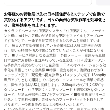
お客様のお荷物届け先の日本語住所を2ステップで自動で
英訳化するアプリです。日々の面倒な英訳作業を効率化さ
せ、業務効率を向上させます。
★クラウドベースの住所英訳システム「住所英訳くん」 マーチャ
ント様に向けたお客様の配送住所を英訳をファイルをアップロー
ドするだけで、一発で自動英訳をするシステムを提供していま
す。 毎日人で英訳作業をしている企業様には大幅に効率化が図
れ、空いた時間を他の作業に当てていただくことが可能になりま
す。 ■サービス対象となる企業様 ・外国メーカー・倉庫から直接
日本国内のお客様へ配送を行っている企業様 ・日々受注データか
ら手作業で英訳を行っている企業様 ・日々のオペ-レーションを効
率化を目指している企業様 ■特徴 設定も簡単。翻訳はわずか3
ステップで完了、配送元へ配送指示も+1ステップで完了 1.Shopify
専用アプリとして開発しているため、インストールが簡単で直感
的に操作できるUI/UXを提供します。 2.Shopifyから“注文CSV”を
ダウンロード、住所英訳くんにアップロード 3.翻訳CSVをダウン
ロード、配送元外部先にCSVをアップロード ■費用 現在リリース
記念として無料公開中。皆様からのフィードバックをお待ちして
おります。 ※今後変更の場合はお知らせいたします。
CSVを英訳くんにアップロードするだけで、住所データを日本