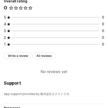
Overall rating
0
5
0
4
0
3
0
2
0
1
0
Write a review
All reviews
No reviews yet
Support
App support provided by 株式会社ネクストラボ.
Resources