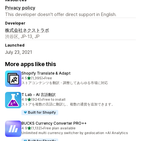
Privacy policy
This developer doesn't offer direct support in English.
Developer
株式会社ネクストラボ
渋谷区, JP-13, JP
Launched
July 23, 2021
More apps like this
Shopify Translate & Adapt
out of 5 stars
4.5
(1,395)
•
Free
1395 total reviews
ストアコンテンツを翻訳・調整してあらゆる市場に対応
T Lab ‑ AI 言語翻訳
out of 5 stars
4.9
(924)
•
Free to install
924 total reviews
ストアを複数の言語に翻訳し、複数の通貨を追加できます。
Built for Shopify
BUCKS Currency Converter PRO++
out of 5 stars
4.9
(1,132)
•
Free plan available
1132 total reviews
Unlimited multi currency switcher by geolocation +AI Analytics
Built for Shopify