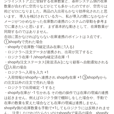
ンラインストア上に登録する在庫数量と、基幹システム側の在庫
数量が合わずに空売りなどがとても多かったのですが、空売りは
殆どゼロになりました。商品の入出荷もかなり効率化されたと思
います。 導入を検討されている方へ、私が導入の際になかなかイ
メージがつかめなかった在庫数の連携のシステムの挙動を参考ま
でに書きたいと思います。 まず基本的な動きとして、在庫数量が
同期するのではありません。
念頭に置かなければならない在庫連携のポイントは３点です。
①shopifyで売れた場合
・shopifyで在庫数-1(確定済み在庫に1入る)
・ロジクラへ注文データが連携され、出荷が完了すると
・ロジクラ在庫-1 /shopify確定済在庫 -1
・shopify注文ステータス[発送済み]になり顧客へ自動通知される
②入荷の場合
・ロジクラへ入荷を入力 +1
・入荷情報がshopifyへ連携され shopify在庫 +1 ③shopifyから
の注文以外の注文で売れた場合
・ロジクラで出荷確定 -1 すると
・shopify在庫が -1 引かれる その他の操作では在庫の増減の連携
は起きません。例えばロジクラ側で棚卸しをした場合や、手動で
在庫の数量を変えた場合なども在庫の増減は連携しません。
shopify側の在庫数量を手動で+1してもロジクラには反映されませ
ん。 注意しなければならないのはshopifyで返品の場合、shopify