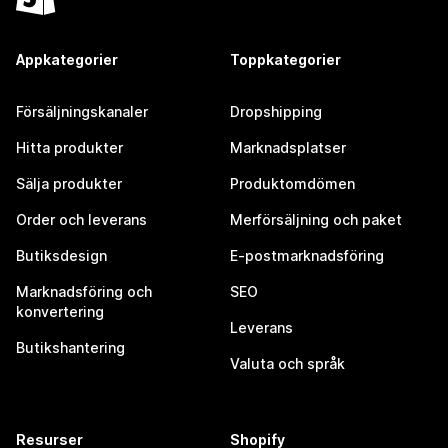
Appkategorier
Toppkategorier
Försäljningskanaler
Dropshipping
Hitta produkter
Marknadsplatser
Sälja produkter
Produktomdömen
Order och leverans
Merförsäljning och paket
Butiksdesign
E-postmarknadsföring
Marknadsföring och
SEO
konvertering
Leverans
Butikshantering
Valuta och språk
Resurser
Shopify