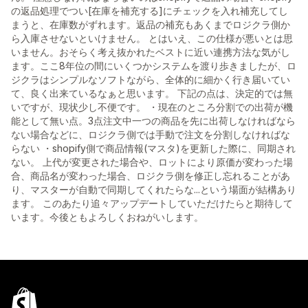
の返品処理でつい[在庫を補充する]にチェックを入れ補充してし
まうと、在庫数がずれます。返品の補充もあくまでロジクラ側か
ら入庫させないといけません。 とはいえ、この仕様が悪いとは思
いません。おそらく考え抜かれたベストに近い連携方法な気がし
ます。ここ8年位の間にいくつかシステムを渡り歩きましたが、ロ
ジクラはシンプルなソフトながら、全体的に細かく行き届いてい
て、良く出来ているなぁと思います。 下記の点は、決定的では無
いですが、現状少し不便です。 ・現在のところ分割での出荷が機
能として無い点。3点注文中一つの商品を先に出荷しなければなら
ない場合などに、ロジクラ側では手動で注文を分割しなければな
らない ・shopify側で商品情報(マスタ)を更新した際に、同期され
ない。 上代が変更された場合や、ロットにより原価が変わった場
合、商品名が変わった場合、ロジクラ側を修正し忘れることがあ
り、マスターが自動で同期してくれたらな...という場面が結構あり
ます。 このあたり追々アップデートしていただけたらと期待して
います。今後ともよろしくおねがいします。