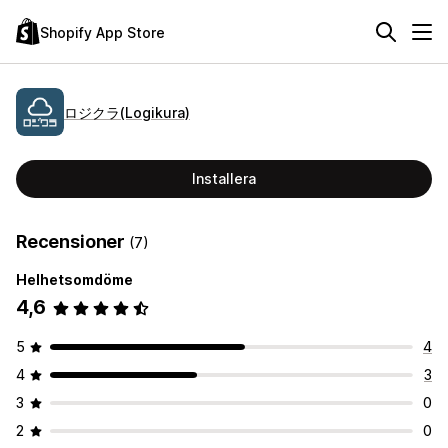
Shopify App Store
ロジクラ(Logikura)
Installera
Recensioner
(7)
Helhetsomdöme
4,6
5
4
4
3
3
0
2
0