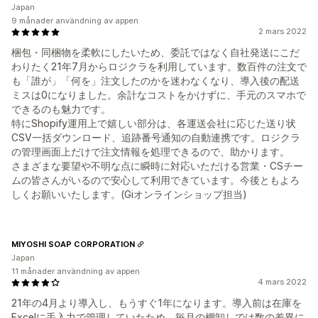
Japan
9 månader användning av appen
2 mars 2022
梱包・同梱物を柔軟にしたいため、委託ではなく自社発送にこだ
わりたく21年7月からロジクラを利用しています。数百件の注文で
も「誰が」「何を」注文したのかを迷わなくなり、導入後の配送
ミスは0になりました。余計なコストをかけずに、手元のスマホで
できるのも魅力です。
特にShopify運用上で嬉しい部分は、各運送会社に応じた送り状
CSV一括ダウンロード、追跡番号通知の自動連携です。ロジクラ
の管理画面上だけで注文情報を処理できるので、助かります。
さまざまな要望や不明な点に瞬時に対応いただける営業・CSチー
ムの皆さんがいるので安心して利用できています。今後ともよろ
しくお願いいたします。(Giオンラインショップ担当)
MIYOSHI SOAP CORPORATION
Japan
11 månader användning av appen
4 mars 2022
21年の4月より導入し、もうすぐ1年になります。導入前は在庫を
Excelに手入力で管理していたため、毎月の棚卸しでは数の差異に