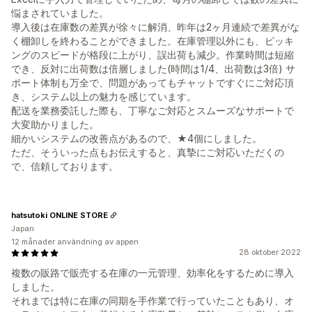
悩まされていました。
導入後は在庫数の差異が徐々に解消、昨年は2ヶ月連続で差異がな
く棚卸しを終わることができました。在庫管理以外にも、ピッキ
ングのスピードが格段に上がり、誤出荷も減少。作業時間は短縮
でき、反対に出荷数は倍層しました(時間は1/4、出荷数は3倍) サ
ポート体制も万全で、問題があってもチャットですぐにご対応頂
き、システム以上の魅力を感じています。
配送を業務委託した際も、丁寧なご対応とスムーズなサポートで
大変助かりました。
細かいシステムの改善点があるので、★4個にしました。
ただ、そういった点もお伝えすると、真摯にご対応いただくの
で、信頼しております。
hatsutoki ONLINE STORE
Japan
12 månader användning av appen
28 oktober 2022
複数の販路で販売する在庫の一元管理、効率化をするために導入
しました。
それまでは特に在庫の同期を手作業で行っていたこともあり、オ