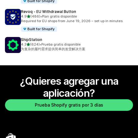
Built for Shopify
Revoq ‑ EU Withdrawal Button
de 5 estrellas
4.9
(486)
•
Plan gratis disponible
486 reseñas en total
Required for EU shops from June 19, 2026 – set up in minutes.
Built for Shopify
ShipStation
de 5 estrellas
4.3
(624)
•
Prueba gratis disponible
624 reseñas en total
为复杂的履约需求提供简单的发货解决方案
¿Quieres agregar una
aplicación?
Prueba Shopify gratis por 3 días