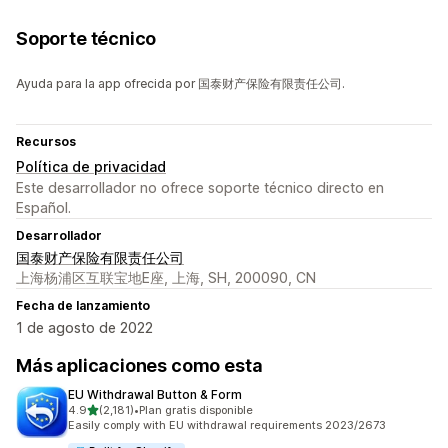
Soporte técnico
Ayuda para la app ofrecida por 国泰财产保险有限责任公司.
Recursos
Política de privacidad
Este desarrollador no ofrece soporte técnico directo en
Español.
Desarrollador
国泰财产保险有限责任公司
上海杨浦区互联宝地E座, 上海, SH, 200090, CN
Fecha de lanzamiento
1 de agosto de 2022
Más aplicaciones como esta
EU Withdrawal Button & Form
de 5 estrellas
4.9
(2,181)
•
Plan gratis disponible
2181 reseñas en total
Easily comply with EU withdrawal requirements 2023/2673