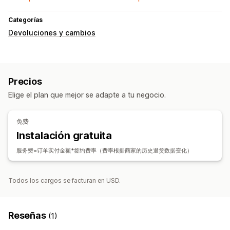
Categorías
Devoluciones y cambios
Precios
Elige el plan que mejor se adapte a tu negocio.
免费
Instalación gratuita
服务费=订单实付金额*签约费率（费率根据商家的历史退货数据变化）
Todos los cargos se facturan en USD.
Reseñas
(1)