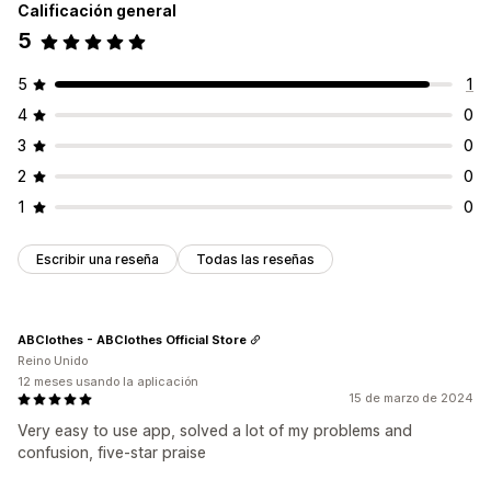
Calificación general
5
5
1
4
0
3
0
2
0
1
0
Escribir una reseña
Todas las reseñas
ABClothes - ABClothes Official Store
Reino Unido
12 meses usando la aplicación
15 de marzo de 2024
Very easy to use app, solved a lot of my problems and
confusion, five-star praise