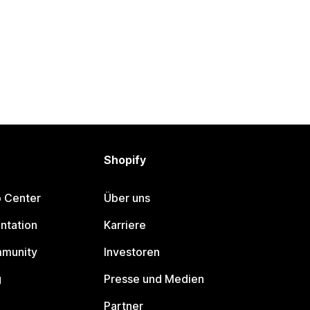
Shopify
p Center
Über uns
ntation
Karriere
mmunity
Investoren
g
Presse und Medien
Partner