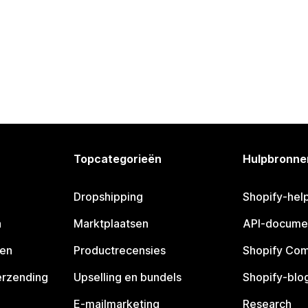
Topcategorieën
Hulpbronne
Dropshipping
Shopify-hel
n
Marktplaatsen
API-docume
pen
Productrecensies
Shopify Co
erzending
Upselling en bundels
Shopify-blo
E-mailmarketing
Research