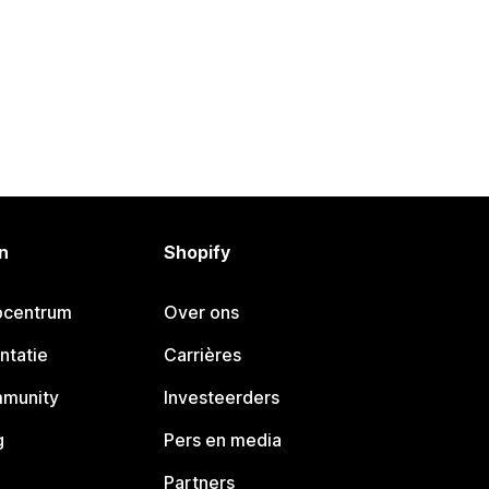
n
Shopify
pcentrum
Over ons
ntatie
Carrières
mmunity
Investeerders
g
Pers en media
Partners