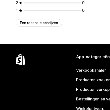
2
0
1
0
Een recensie schrijven
App-categorieën
Verkoopkanalen
Producten zoeke
Producten verko
Bestellingen en v
Winkelontwerp