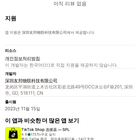
아직 리뷰 없음
지원
앱 지원은 深圳友邦物联科技有限公司에서 제공합니다.
리소스
개인정보처리방침
이 개발자는 한국어(으)로 직접 지원을 제공하지 않습니다.
개발자
深圳友邦物联科技有限公司
龙岗区平湖街道上木古社区彩姿北路49号DCC沐云谷F栋201, 深圳
市, GD, 518111, CN
출시됨
2023년 11월 15일
이 앱과 비슷한 더 많은 앱 보기
TikTok Shop 连接器 — SPL
별 5개 중
4.9
(737)
•
무료 설치
총 리뷰 737개
整合 TikTok 商店、同步库存和订单 - 24/7 支持