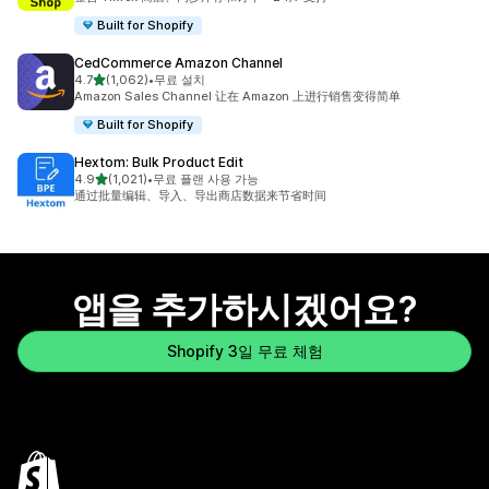
Built for Shopify
CedCommerce Amazon Channel
별 5개 중
4.7
(1,062)
•
무료 설치
총 리뷰 1062개
Amazon Sales Channel 让在 Amazon 上进行销售变得简单
Built for Shopify
Hextom: Bulk Product Edit
별 5개 중
4.9
(1,021)
•
무료 플랜 사용 가능
총 리뷰 1021개
通过批量编辑、导入、导出商店数据来节省时间
앱을 추가하시겠어요?
Shopify 3일 무료 체험