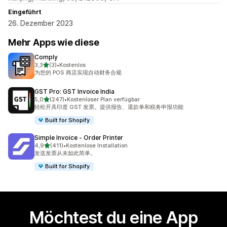
Eingeführt
26. Dezember 2023
Mehr Apps wie diese
Comply
von 5 Sternen
3,3
(3)
•
Kostenlos
3 Rezensionen insgesamt
为您的 POS 商店实现自动财务合规
GST Pro: GST Invoice India
von 5 Sternen
5,0
(247)
•
Kostenloser Plan verfügbar
247 Rezensionen insgesamt
轻松开具印度 GST 发票。提供报告、退款单和税务申报功能
Built for Shopify
Simple Invoice ‑ Order Printer
von 5 Sternen
4,9
(411)
•
Kostenlose Installation
411 Rezensionen insgesamt
发送发票从未如此简单。
Built for Shopify
Möchtest du eine App