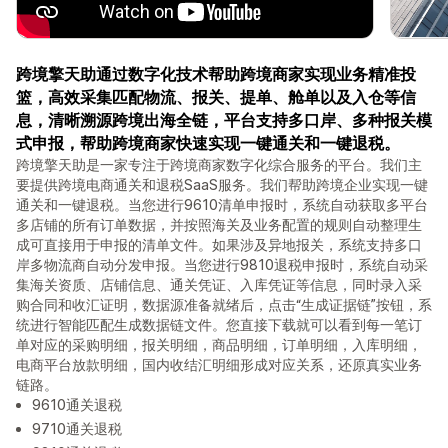
跨境擎天助通过数字化技术帮助跨境商家实现业务精准投
篮，高效采集匹配物流、报关、提单、舱单以及入仓等信
息，清晰溯源跨境出海全链，平台支持多口岸、多种报关模
式申报，帮助跨境商家快速实现一键通关和一键退税。
跨境擎天助是一家专注于跨境商家数字化综合服务的平台。我们主
要提供跨境电商通关和退税SaaS服务。我们帮助跨境企业实现一键
通关和一键退税。当您进行9610清单申报时，系统自动获取多平台
多店铺的所有订单数据，并按照海关及业务配置的规则自动整理生
成可直接用于申报的清单文件。如果涉及异地报关，系统支持多口
岸多物流商自动分发申报。当您进行9810退税申报时，系统自动采
集海关资质、店铺信息、通关凭证、入库凭证等信息，同时录入采
购合同和收汇证明，数据源准备就绪后，点击“生成证据链”按钮，系
统进行智能匹配生成数据链文件。您直接下载就可以看到每一笔订
单对应的采购明细，报关明细，商品明细，订单明细，入库明细，
电商平台放款明细，国内收结汇明细形成对应关系，还原真实业务
链路。
9610通关退税
9710通关退税