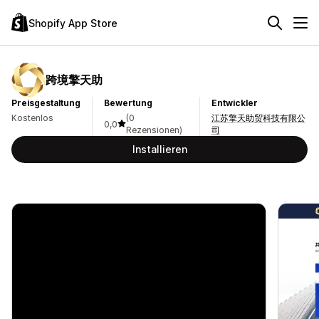
Shopify App Store
跨境擎天助
Preisgestaltung
Bewertung
Entwickler
Kostenlos
(0
江苏擎天助贸科技有限公
0,0
Rezensionen)
司
Installieren