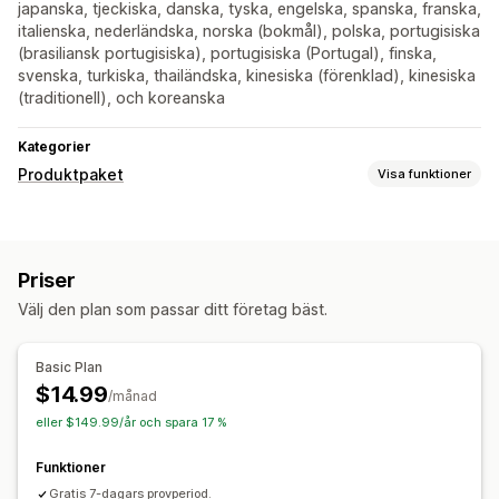
japanska, tjeckiska, danska, tyska, engelska, spanska, franska,
italienska, nederländska, norska (bokmål), polska, portugisiska
(brasiliansk portugisiska), portugisiska (Portugal), finska,
svenska, turkiska, thailändska, kinesiska (förenklad), kinesiska
(traditionell), och koreanska
Kategorier
Produktpaket
Visa funktioner
Pakettyper
Paket med oändliga alternativ
Priser
Sådant som ofta köps tillsammans
Anpassade paket
Välj den plan som passar ditt företag bäst.
Priser som du kan ange
Rabattbelopp
Procentuella rabatter
Basic Plan
$14.99
/månad
eller $149.99/år och spara 17 %
Funktioner
Gratis 7-dagars provperiod.