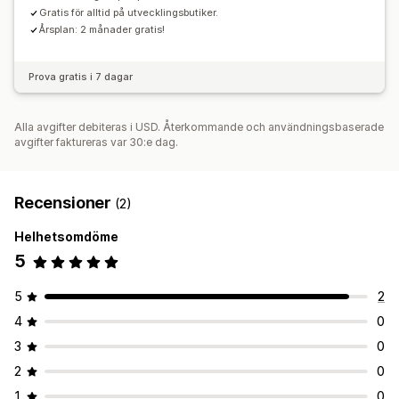
Gratis för alltid på utvecklingsbutiker.
Årsplan: 2 månader gratis!
Prova gratis i 7 dagar
Alla avgifter debiteras i USD. Återkommande och användningsbaserade
avgifter faktureras var 30:e dag.
Recensioner
(2)
Helhetsomdöme
5
5
2
4
0
3
0
2
0
1
0