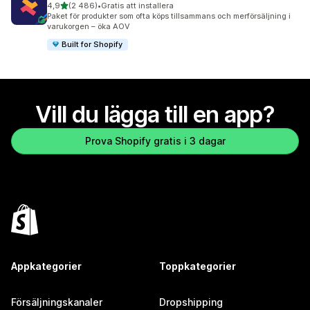
av 5 stjärnor
4,9
(2 486)
•
Gratis att installera
2486 recensioner totalt
Paket för produkter som ofta köps tillsammans och merförsäljning i
varukorgen – öka AOV
Built for Shopify
Vill du lägga till en app?
Prova Shopify gratis i 3 dagar
Appkategorier
Toppkategorier
Försäljningskanaler
Dropshipping