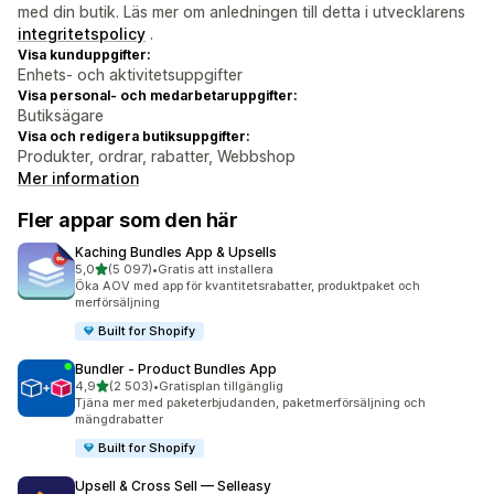
med din butik. Läs mer om anledningen till detta i utvecklarens
integritetspolicy
.
Visa kunduppgifter:
Enhets- och aktivitetsuppgifter
Visa personal- och medarbetaruppgifter:
Butiksägare
Visa och redigera butiksuppgifter:
Produkter, ordrar, rabatter, Webbshop
Mer information
Fler appar som den här
Kaching Bundles App & Upsells
av 5 stjärnor
5,0
(5 097)
•
Gratis att installera
5097 recensioner totalt
Öka AOV med app för kvantitetsrabatter, produktpaket och
merförsäljning
Built for Shopify
Bundler ‑ Product Bundles App
av 5 stjärnor
4,9
(2 503)
•
Gratisplan tillgänglig
2503 recensioner totalt
Tjäna mer med paketerbjudanden, paketmerförsäljning och
mängdrabatter
Built for Shopify
Upsell & Cross Sell — Selleasy