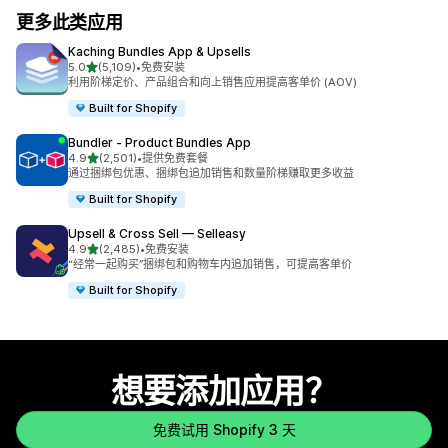
更多此类应用
Kaching Bundles App & Upsells
星（满分 5 星）
5.0
(5,109)
•
免费安装
总共 5109 条评论
利用阶梯定价、产品组合和向上销售应用提高客单价 (AOV)
Built for Shopify
Bundler ‑ Product Bundles App
星（满分 5 星）
4.9
(2,501)
•
提供免费套餐
总共 2501 条评论
通过捆绑包优惠、捆绑包追加销售和数量阶梯赚取更多收益
Built for Shopify
Upsell & Cross Sell — Selleasy
星（满分 5 星）
4.9
(2,485)
•
免费安装
总共 2485 条评论
“经常一起购买”捆绑包和购物车内追加销售，可提高客单价
Built for Shopify
想要添加应用？
免费试用 Shopify 3 天