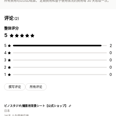
所有费用均以USD结算。 定期费用和基于使用情况的费用每 30 天收取一次。
评论
(2)
整体评分
5
5
2
4
0
3
0
2
0
1
0
撰写评论
所有评论
ピノスタジオ/撮影用背景シート【公式ショップ】
日本
26天 人在使用应用