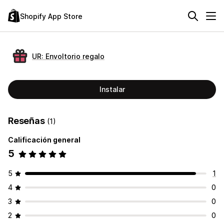
Shopify App Store
UR: Envoltorio regalo
Instalar
Reseñas
(1)
Calificación general
5
5
1
4
0
3
0
2
0