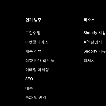
인기 범주
리소스
드랍쉬핑
Shopify 지
마켓플레이스
API 설명서
제품 리뷰
Shopify 커
상향 판매 및 번들
리서치
이메일 마케팅
SEO
배송
통화 및 번역