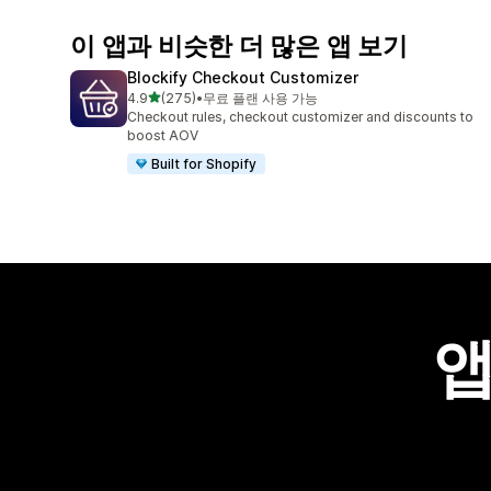
이 앱과 비슷한 더 많은 앱 보기
Blockify Checkout Customizer
별 5개 중
4.9
(275)
•
무료 플랜 사용 가능
총 리뷰 275개
Checkout rules, checkout customizer and discounts to
boost AOV
Built for Shopify
앱