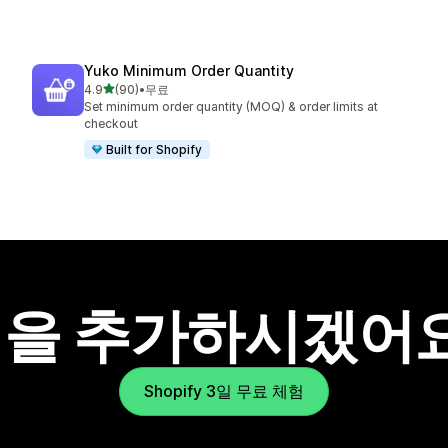
Yuko Minimum Order Quantity
별 5개 중
4.9
(90)
•
무료
총 리뷰 90개
Set minimum order quantity (MOQ) & order limits at
checkout
Built for Shopify
을 추가하시겠어
Shopify 3일 무료 체험