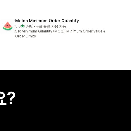
Melon Minimum Order Quantity
별 5개 중
5.0
(348)
•
무료 플랜 사용 가능
총 리뷰 348개
Set Minimum Quantity (MOQ), Minimum Order Value &
Order Limits
요?