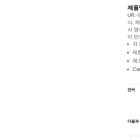
제품
UR:
다. 
서 명
이 안
각
제
체
Ca
언어
다음과 