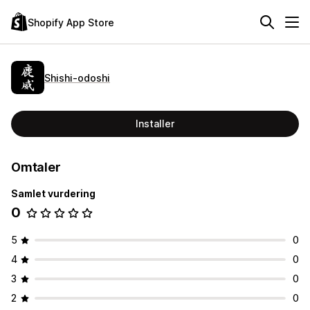
Shopify App Store
Shishi‑odoshi
Installer
Omtaler
Samlet vurdering
0
5
0
4
0
3
0
2
0