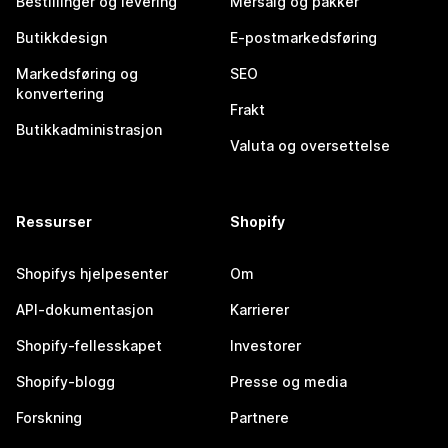
Bestillinger og levering
Mersalg og pakker
Butikkdesign
E-postmarkedsføring
Markedsføring og
SEO
konvertering
Frakt
Butikkadministrasjon
Valuta og oversettelse
Ressurser
Shopify
Shopifys hjelpesenter
Om
API-dokumentasjon
Karrierer
Shopify-fellesskapet
Investorer
Shopify-blogg
Presse og media
Forskning
Partnere