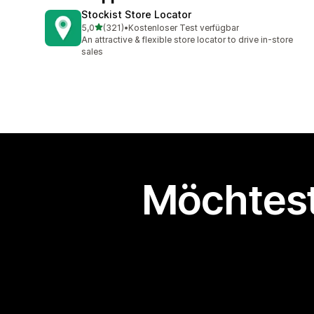
Stockist Store Locator
von 5 Sternen
5,0
(321)
•
Kostenloser Test verfügbar
321 Rezensionen insgesamt
An attractive & flexible store locator to drive in-store
sales
Möchtest