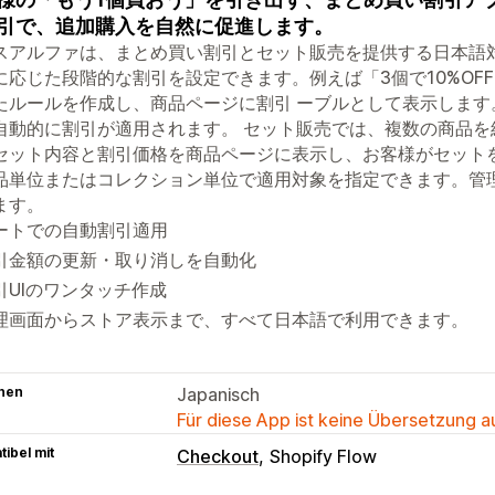
引で、追加購入を自然に促進します。
スアルファは、まとめ買い割引とセット販売を提供する日本語
に応じた段階的な割引を設定できます。例えば「3個で10%OFF、5
たルールを作成し、商品ページに割引 ーブルとして表示しま
自動的に割引が適用されます。 セット販売では、複数の商品
セット内容と割引価格を商品ページに表示し、お客様がセット
品単位またはコレクション単位で適用対象を指定できます。管
ます。
ートでの自動割引適用
引金額の更新・取り消しを自動化
引UIのワンタッチ作成
理画面からストア表示まで、すべて日本語で利用できます。
hen
Japanisch
Für diese App ist keine Übersetzung 
ibel mit
Checkout
Shopify Flow