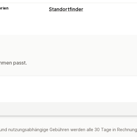
orien
Standortfinder
Anzeigeoptionen
Benutzerdefiniertes Branding
Benutz
Benutzerdefinierte Felder
hmen passt.
und nutzungsabhängige Gebühren werden alle 30 Tage in Rechnung g