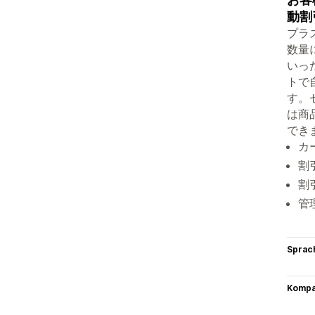
動割
プラ
数量
いっ
トで
す。
は商
でき
カ
割
割
管
Sprac
Kompat