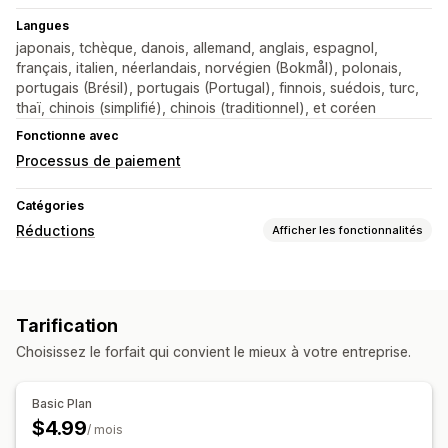
Langues
japonais, tchèque, danois, allemand, anglais, espagnol,
français, italien, néerlandais, norvégien (Bokmål), polonais,
portugais (Brésil), portugais (Portugal), finnois, suédois, turc,
thaï, chinois (simplifié), chinois (traditionnel), et coréen
Fonctionne avec
Processus de paiement
Catégories
Réductions
Afficher les fonctionnalités
Types de réductions
Tarification fixe
Réductions forfaitaires
Tarification
Réductions en pourcentage
Réductions en gros
Choisissez le forfait qui convient le mieux à votre entreprise.
Réductions au paiement
Gestion des réductions
Basic Plan
Automatisations
API et webhooks
$4.99
/ mois