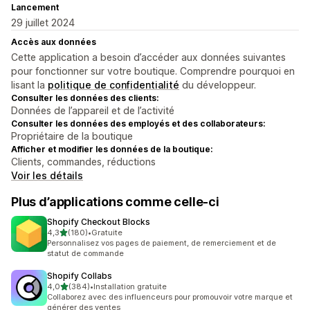
Lancement
29 juillet 2024
Accès aux données
Cette application a besoin d’accéder aux données suivantes
pour fonctionner sur votre boutique. Comprendre pourquoi en
lisant la
politique de confidentialité
du développeur.
Consulter les données des clients:
Données de l’appareil et de l’activité
Consulter les données des employés et des collaborateurs:
Propriétaire de la boutique
Afficher et modifier les données de la boutique:
Clients, commandes, réductions
Voir les détails
Plus d’applications comme celle-ci
Shopify Checkout Blocks
étoile(s) sur 5
4,3
(180)
•
Gratuite
180 avis au total
Personnalisez vos pages de paiement, de remerciement et de
statut de commande
Shopify Collabs
étoile(s) sur 5
4,0
(384)
•
Installation gratuite
384 avis au total
Collaborez avec des influenceurs pour promouvoir votre marque et
générer des ventes