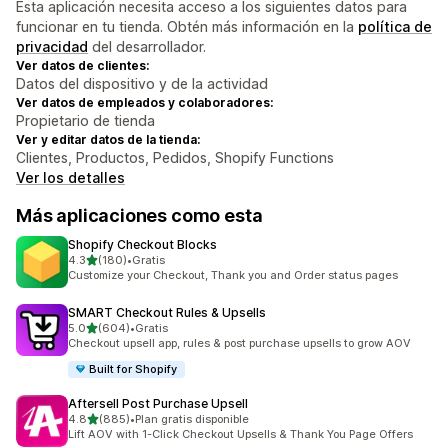
Esta aplicación necesita acceso a los siguientes datos para
funcionar en tu tienda. Obtén más información en la
política de
privacidad
del desarrollador.
Ver datos de clientes:
Datos del dispositivo y de la actividad
Ver datos de empleados y colaboradores:
Propietario de tienda
Ver y editar datos de la tienda:
Clientes, Productos, Pedidos, Shopify Functions
Ver los detalles
Más aplicaciones como esta
Shopify Checkout Blocks
de 5 estrellas
4.3
(180)
•
Gratis
180 reseñas en total
Customize your Checkout, Thank you and Order status pages
SMART Checkout Rules & Upsells
de 5 estrellas
5.0
(604)
•
Gratis
604 reseñas en total
Checkout upsell app, rules & post purchase upsells to grow AOV
Built for Shopify
Aftersell Post Purchase Upsell
de 5 estrellas
4.8
(885)
•
Plan gratis disponible
885 reseñas en total
Lift AOV with 1-Click Checkout Upsells & Thank You Page Offers