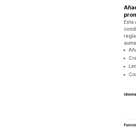
Añad
pro
Esta
condi
regla
aumen
Aña
Cre
Lim
Con
Idiom
Funci