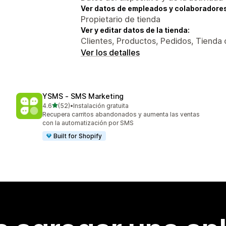
Ver datos de empleados y colaboradore
Propietario de tienda
Ver y editar datos de la tienda:
Clientes, Productos, Pedidos, Tienda 
Ver los detalles
YSMS ‑ SMS Marketing
de 5 estrellas
4.6
(52)
•
Instalación gratuita
52 reseñas en total
Recupera carritos abandonados y aumenta las ventas
con la automatización por SMS
Built for Shopify