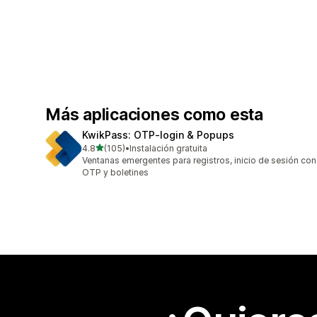
Más aplicaciones como esta
KwikPass: OTP‑login & Popups
de 5 estrellas
4.8
(105)
•
Instalación gratuita
105 reseñas en total
Ventanas emergentes para registros, inicio de sesión con
OTP y boletines