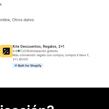
s:
online, Otros datos
Kite Descuentos, Regalos, 2x1
de 5 estrellas
4.9
(1,019)
•
Instalación gratuita
1019 reseñas en total
Más conversión: regalo con compra, compra X lleva Y,
2x1, BOGO
Built for Shopify