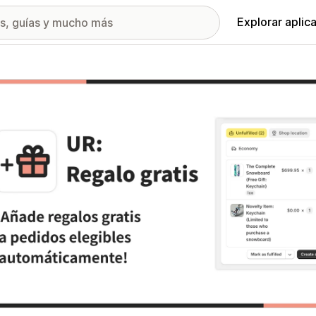
Explorar aplic
ía de imágenes destacadas