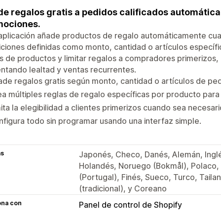
e regalos gratis a pedidos calificados automátic
mociones.
 aplicación añade productos de regalo automáticamente cu
ciones definidas como monto, cantidad o artículos específi
s de productos y limitar regalos a compradores primerizos,
tando lealtad y ventas recurrentes.
de regalos gratis según monto, cantidad o artículos de ped
a múltiples reglas de regalo específicas por producto par
ita la elegibilidad a clientes primerizos cuando sea necesari
figura todo sin programar usando una interfaz simple.
as
Japonés, Checo, Danés, Alemán, Inglés
Holandés, Noruego (Bokmål), Polaco, 
(Portugal), Finés, Sueco, Turco, Taila
(tradicional), y Coreano
ona con
Panel de control de Shopify