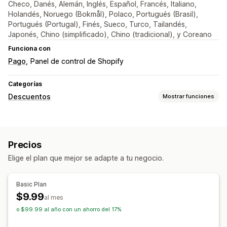
Checo, Danés, Alemán, Inglés, Español, Francés, Italiano,
Holandés, Noruego (Bokmål), Polaco, Portugués (Brasil),
Portugués (Portugal), Finés, Sueco, Turco, Tailandés,
Japonés, Chino (simplificado), Chino (tradicional), y Coreano
Funciona con
Pago
Panel de control de Shopify
Categorías
Descuentos
Mostrar funciones
Tipos de descuentos
Cupones
Precios fijos
Descuentos globales
Precios
Descuentos porcentuales
Descuentos al por mayor
Elige el plan que mejor se adapte a tu negocio.
Descuentos en el carrito
Descuentos en la pantalla de pago
Basic Plan
Gestión de descuentos
$9.99
al mes
Automatizaciones
API y webhook
o $99.99 al año con un ahorro del 17%