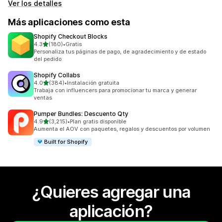
Ver los detalles
Más aplicaciones como esta
Shopify Checkout Blocks
de 5 estrellas
4.3
(180)
•
Gratis
180 reseñas en total
Personaliza tus páginas de pago, de agradecimiento y de estado
del pedido
Shopify Collabs
de 5 estrellas
4.0
(384)
•
Instalación gratuita
384 reseñas en total
Trabaja con influencers para promocionar tu marca y generar
ventas
Pumper Bundles: Descuento Qty
de 5 estrellas
4.9
(3,215)
•
Plan gratis disponible
3215 reseñas en total
Aumenta el AOV con paquetes, regalos y descuentos por volumen
Built for Shopify
¿Quieres agregar una
aplicación?