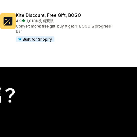
Kite Discount, Free Gift, BOGO
滿分 5 顆星
4.9
(1,018)
•
免費安裝
共有 1018 則評價
Convert more: free gift, buy X get Y, BOGO & progress
bar
Built for Shopify
嗎？