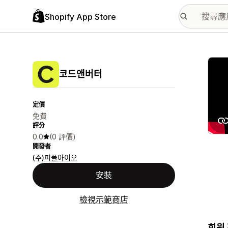
Shopify App Store
主要
코드앤버터
定價
免費
評分
0.0
(0 評價)
開發者
(주)퍼플아이오
安裝
檢視示範商店
회원 