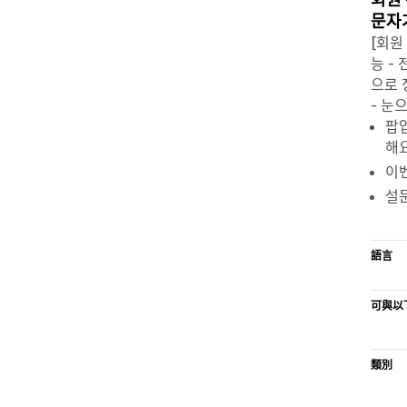
문자
[회원
능 -
으로 
- 눈
팝업
해요
이
설문
語言
可與以
類別