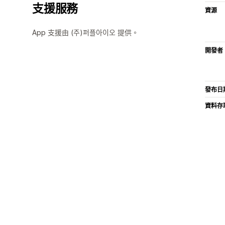
支援服務
資源
App 支援由 (주)퍼플아이오 提供。
開發者
發布日
資料存