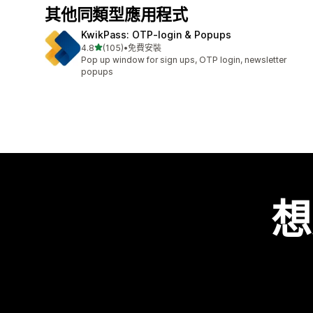
其他同類型應用程式
KwikPass: OTP‑login & Popups
滿分 5 顆星
4.8
(105)
•
免費安裝
共有 105 則評價
Pop up window for sign ups, OTP login, newsletter
popups
想