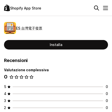
Shopify App Store
ES 台灣電子發票
Installa
Recensioni
Valutazione complessiva
0
5
0
4
0
3
0
2
0