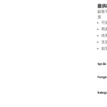
提供
顧客
票
可
商
依
支
如
Språk
Funge
Katego