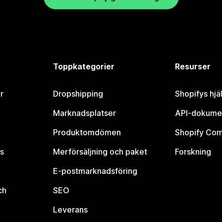
Toppkategorier
Resurser
r
Dropshipping
Shopifys hjä
Marknadsplatser
API-dokume
Produktomdömen
Shopify Co
s
Merförsäljning och paket
Forskning
E-postmarknadsföring
ch
SEO
Leverans