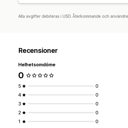
Alla avgifter debiteras i USD. Återkommande och användni
Recensioner
Helhetsomdöme
0
5
0
4
0
3
0
2
0
1
0