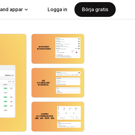
land appar
Logga in
Börja gratis