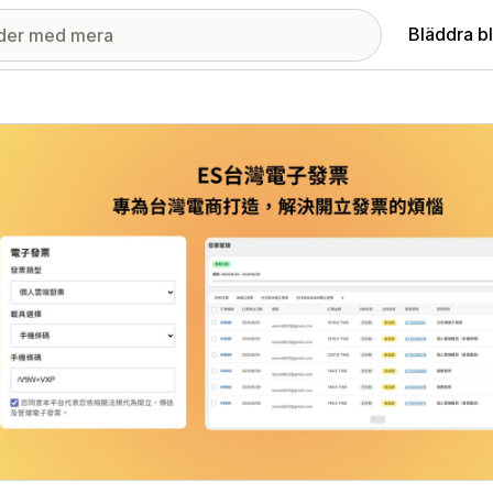
Bläddra b
ri med utvalda bilder