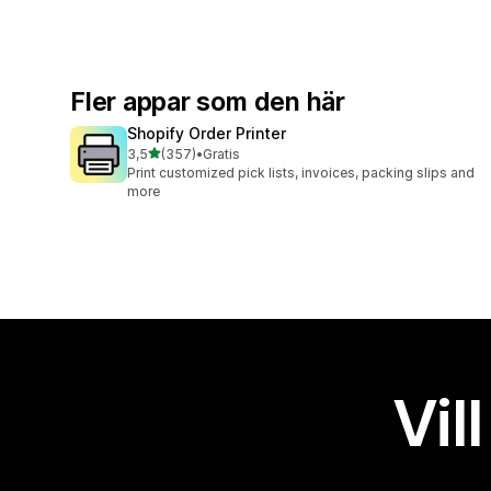
Fler appar som den här
Shopify Order Printer
av 5 stjärnor
3,5
(357)
•
Gratis
357 recensioner totalt
Print customized pick lists, invoices, packing slips and
more
Vil