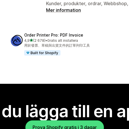
Kunder, produkter, ordrar, Webbshop
Mer information
Order Printer Pro: PDF Invoice
av 5 stjärnor
4,9
(2 678)
•
Gratis att installera
2678 recensioner totalt
用於發票、草稿與出貨文件的訂單列印工具
Built for Shopify
l du lägga till en 
Prova Shopify gratis i 3 dagar