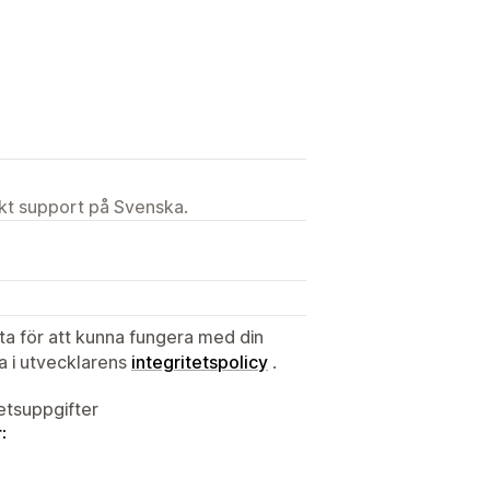
ekt support på Svenska.
ata för att kunna fungera med din
ta i utvecklarens
integritetspolicy
.
tetsuppgifter
: