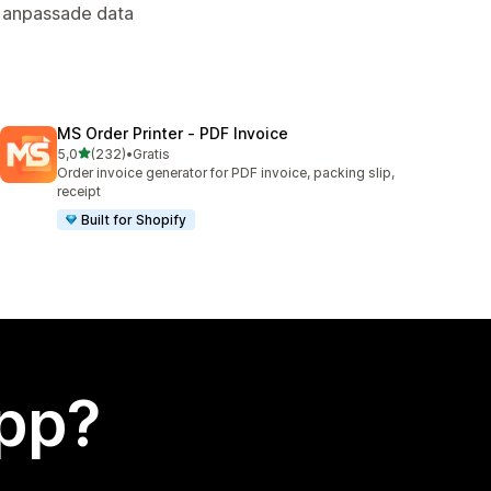
, anpassade data
MS Order Printer ‑ PDF Invoice
av 5 stjärnor
5,0
(232)
•
Gratis
232 recensioner totalt
Order invoice generator for PDF invoice, packing slip,
receipt
Built for Shopify
app?