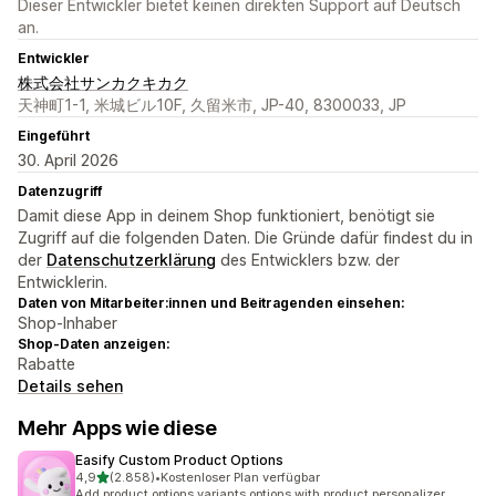
Dieser Entwickler bietet keinen direkten Support auf Deutsch
an.
Entwickler
株式会社サンカクキカク
天神町1-1, 米城ビル10F, 久留米市, JP-40, 8300033, JP
Eingeführt
30. April 2026
Datenzugriff
Damit diese App in deinem Shop funktioniert, benötigt sie
Zugriff auf die folgenden Daten. Die Gründe dafür findest du in
der
Datenschutzerklärung
des Entwicklers bzw. der
Entwicklerin.
Daten von Mitarbeiter:innen und Beitragenden einsehen:
Shop-Inhaber
Shop-Daten anzeigen:
Rabatte
Details sehen
Mehr Apps wie diese
Easify Custom Product Options
von 5 Sternen
4,9
(2.858)
•
Kostenloser Plan verfügbar
2858 Rezensionen insgesamt
Add product options variants options with product personalizer