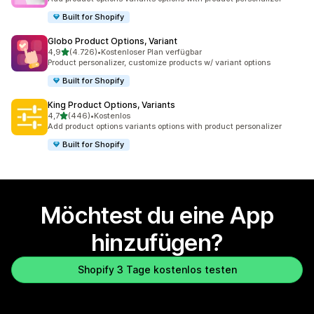
Built for Shopify
Globo Product Options, Variant
von 5 Sternen
4,9
(4.726)
•
Kostenloser Plan verfügbar
4726 Rezensionen insgesamt
Product personalizer, customize products w/ variant options
Built for Shopify
King Product Options, Variants
von 5 Sternen
4,7
(446)
•
Kostenlos
446 Rezensionen insgesamt
Add product options variants options with product personalizer
Built for Shopify
Möchtest du eine App
hinzufügen?
Shopify 3 Tage kostenlos testen