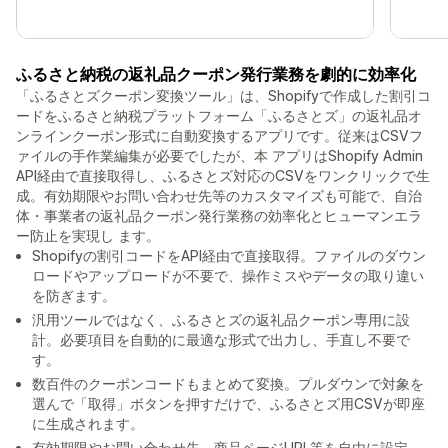
ふるさと納税の返礼品クーポン発行業務を劇的に効率化
「ふるさとズクーポン変換ツール」は、Shopifyで作成した割引コ
ードをふるさと納税プラットフォーム「ふるさとズ」の返礼品オ
ンラインクーポン形式に自動変換するアプリです。従来はCSVフ
ァイルの手作業編集が必要でしたが、本 アプリはShopify Admin
API経由で直接取得し、ふるさとズ対応のCSVをワンクリックで生
成。有効期限やお問い合わせ先等のカスタマイズも可能で、自治
体・事業者の返礼品クーポン発行業務の効率化とヒューマンエラ
ー防止を実現し ます。
Shopifyの割引コードをAPI経由で直接取得。ファイルのダウン
ロードやアップロードが不要で、操作ミスやデータの取り違い
を防ぎます。
汎用ツールではなく、ふるさとズの返礼品クーポン専用に設
計。必要項目を自動的に最適な形式で出力し、手直し不要で
す。
数百件のクーポンコードもまとめて変換。プルダウンで対象を
選んで「取得」ボタンを押すだけで、ふるさとズ用CSVが即座
に生成されます。
有効期限やお問い合わせ先、商品ページURL等を自由に設定。