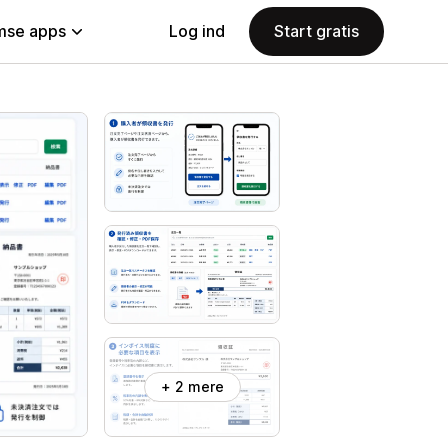
se apps
Log ind
Start gratis
+ 2 mere