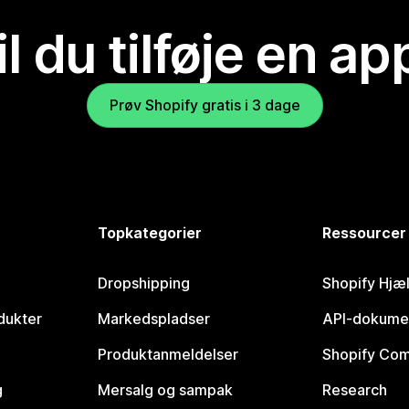
il du tilføje en ap
Prøv Shopify gratis i 3 dage
Topkategorier
Ressourcer
Dropshipping
Shopify Hjæ
dukter
Markedspladser
API-dokume
Produktanmeldelser
Shopify Co
g
Mersalg og sampak
Research