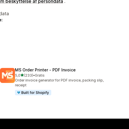
 om beskyttelse af persondata
.
data
e:
MS Order Printer ‑ PDF Invoice
ud af 5 stjerner
5,0
(233)
•
Gratis
233 anmeldelser i alt
Order invoice generator for PDF invoice, packing slip,
receipt
Built for Shopify