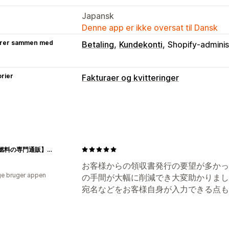
Japansk
Denne app er ikke oversat til Dansk
rer sammen med
Betaling
Kundekonti
Shopify-adminis
rier
Fakturaer og kvitteringer
Dokumenttyper
Fakturaer
Kvitteringer
Gavekvitterin
Tilpasning
【炭・燃料の専門通販】＋炭STYLE 増田屋
Branding
Beregning af skat
Skabelo
お客様からの領収書発行の要望が多かっ
Filhåndtering
e bruger appen
の手間が大幅に削減でき大変助かりまし
Generering af PDF-filer
Udskriv og e
宛名などをお客様自身が入力できる点も