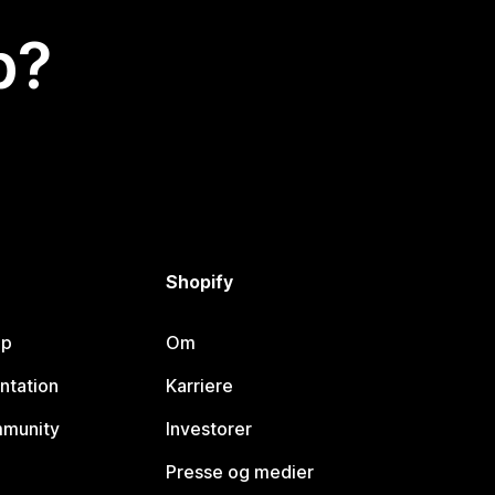
p?
Shopify
lp
Om
ntation
Karriere
mmunity
Investorer
Presse og medier