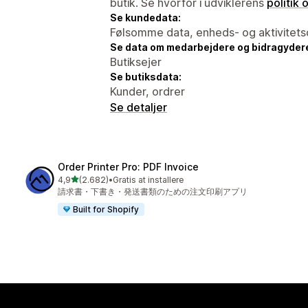
butik. Se hvorfor i udviklerens
politik
Se kundedata:
Følsomme data, enheds- og aktivitets
Se data om medarbejdere og bidragyder
Butiksejer
Se butiksdata:
Kunder, ordrer
Se detaljer
Order Printer Pro: PDF Invoice
ud af 5 stjerner
4,9
(2.682)
•
Gratis at installere
2682 anmeldelser i alt
請求書・下書き・発送書類のための注文印刷アプリ
Built for Shopify