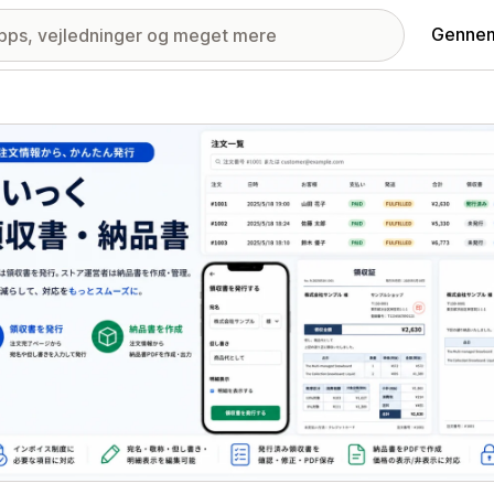
Gennem
ri med udvalgte billeder