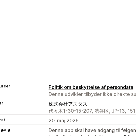
urcer
Politik om beskyttelse af persondata
Denne udvikler tilbyder ikke direkte s
er
株式会社アスタス
代々木1-30-15-207, 渋谷区, JP-13, 151
ret
20. maj 2026
dgang
Denne app skal have adgang til følgend