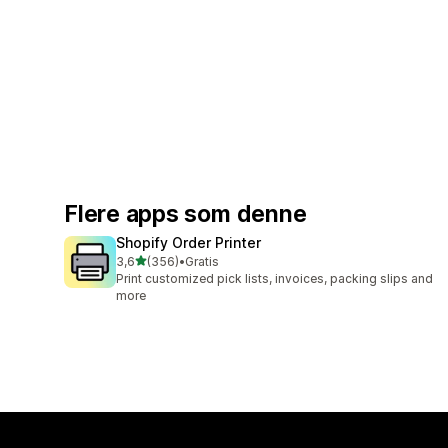
Flere apps som denne
Shopify Order Printer
ud af 5 stjerner
3,6
(356)
•
Gratis
356 anmeldelser i alt
Print customized pick lists, invoices, packing slips and
more