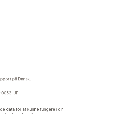
upport på Dansk.
-0053, JP
e data for at kunne fungere i din