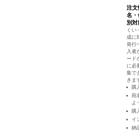
注文
名・
別対
くい
成に
発行
入者
ード
に必
集で
きま
購
宛
よ
購
イ
納