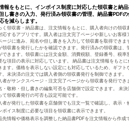
情報をもとに、インボイス制度に対応した領収書と納品
但し書きの入力、発行済み領収書の管理、納品書PDF
応を減らします。
っく領収書・納品書は、注文情報をもとに、購入者向けの領収
対応するアプリです。購入者は注文完了ページや新しいお客様
ページに進み、宛名や但し書きを入力して領収書を取得できま
が領収書を発行したかを確認できます。発行済みの領収書は、管
ができます。領収書には注文金額、消費税額、登録番号、税率
要な項目の表示に対応しています。 納品書は注文情報をもと
きます。価格を表示しない設定にも対応しているため、ギフト
す。未決済の注文では購入者側の領収書発行を制御できます。
入者がサンクスページ・注文完了ページから領収書を発行でき
名・敬称・但し書きの編集可否を店舗側で設定できます。 未
って領収書発行の可否も設定可能です。
入者が発行した領収書を店舗側でも注文一覧で確認し、表示・
ンボイス制度に必要な項目を領収書に表示できます。
品先情報や価格表示を調整した納品書PDFを注文情報から作成