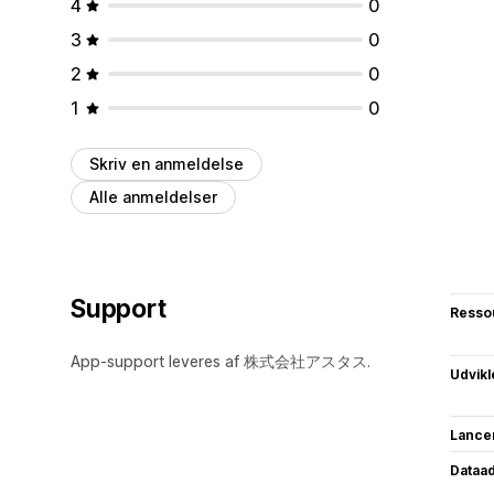
4
0
3
0
2
0
1
0
Skriv en anmeldelse
Alle anmeldelser
Support
Resso
App-support leveres af 株式会社アスタス.
Udvikl
Lance
Dataa