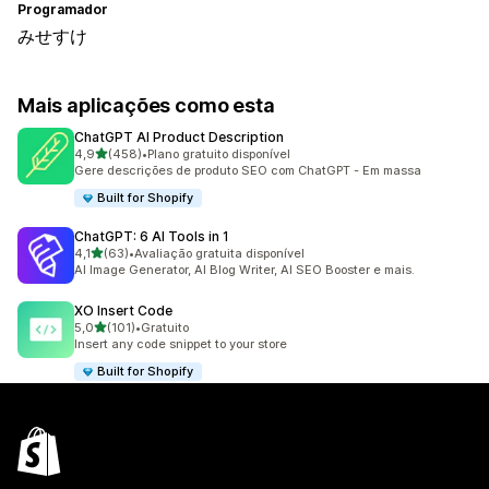
Programador
みせすけ
Mais aplicações como esta
ChatGPT AI Product Description
de 5 estrelas
4,9
(458)
•
Plano gratuito disponível
458 total de avaliações
Gere descrições de produto SEO com ChatGPT - Em massa
Built for Shopify
ChatGPT: 6 AI Tools in 1
de 5 estrelas
4,1
(63)
•
Avaliação gratuita disponível
63 total de avaliações
AI Image Generator, AI Blog Writer, AI SEO Booster e mais.
XO Insert Code
de 5 estrelas
5,0
(101)
•
Gratuito
101 total de avaliações
Insert any code snippet to your store
Built for Shopify