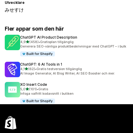
Utvecklare
みせすけ
Fler appar som den här
ChatGPT AI Product Description
av 5 stjärnor
4,9
(458)
•
Gratisplan tillgänglig
458 recensioner totalt
Generera SEO-vänliga produktbeskrivningar med ChatGPT – i bulk
Built for Shopify
ChatGPT: 6 AI Tools in 1
av 5 stjärnor
4,1
(62)
•
Gratis testversion tillgänglig
62 recensioner totalt
AI Image Generator, AI Blog Writer, AI SEO Booster och mer.
XO Insert Code
av 5 stjärnor
5,0
(101)
•
Gratis
101 recensioner totalt
Infoga valfritt kodavsnitt i butiken
Built for Shopify