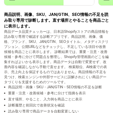
商品説明、画像、SKU、JAN/GTIN、SEO情報の不足を読
み取り専用で診断します。直す場所とやることを商品ごと
に表示します。
商品データ品質チェッカーは、日本語Shopifyストアの商品情報を
読み取り専用で確認する診断アプリです。商品説明、画像、価
格、ブランド、SKU、JAN/GTIN、SEOタイトル、メタディスクリ
プション、公開URLなどをチェックし、不足している項目や改善
候補を商品ごとに表示します。 診断結果では、重要・注意・改善
候補・参考に分けて問題点を整理し、Shopify管理画面のどこを編
集すればよいかも表示します。商品データは自動で変更せず、改
善内容を確認しながら手動で直せます。 検索順位、AI検索での表
示、売上向上を保証するものではありません。商品情報の不足を
見つけ、検索エンジンや外部サービスに誤解されにくい商品デー
タづくりを支援するためのツールです。
商品説明・画像・SKU・JAN/GTIN・SEO情報の不足を診断
重要・注意・改善候補・参考に分けて指摘を表示
直す場所、やること、入力例を商品ごとに表示
診断履歴と前回比で改善状況を確認
読み取り専用で商品データを自動変更しない