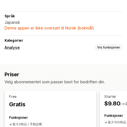
Språk
Japansk
Denne appen er ikke oversatt til Norsk (bokmål)
Kategorier
Analyse
Vis funksjoner
Visuelt og rapporter
Analyse-instrumentbord
Priser
Velg abonnementet som passer best for bedriften din.
Free
Starter
$9.80
Gratis
/ m
Funksjoner
Funksjoner
最大100商品
最大3商品 / 手動診断