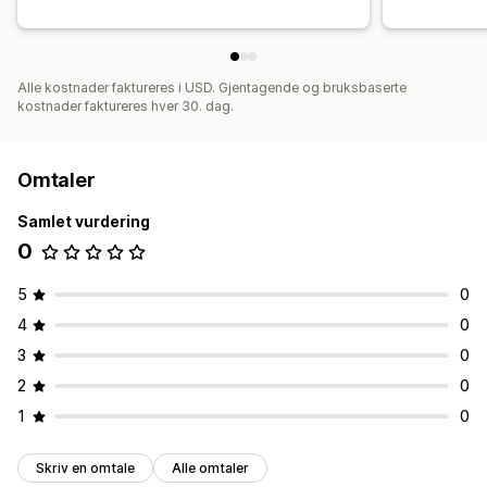
Alle kostnader faktureres i USD. Gjentagende og bruksbaserte
kostnader faktureres hver 30. dag.
Omtaler
Samlet vurdering
0
5
0
4
0
3
0
2
0
1
0
Skriv en omtale
Alle omtaler