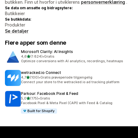
butikken. Finn ut hvorfor i utviklerens
personvernerklæring
.
Se data om ansatte og bidragsytere:
Butikkeier
Se butikkdata:
Produkter
Se detaljer
Flere apper som denne
Microsoft Clarity: AI Insights
av 5 stjerner
4,6
(1 824)
•
Gratis
Totalt 1824 omtaler
Optimize conversions with AI analytics, recordings, heatmaps
wetracked.io Connect
av 5 stjerner
4,7
(100)
•
Gratis prøveperiode tilgjengelig
Totalt 100 omtaler
Connect your store to the wetracked.io ad tracking platform
Parkour: Facebook Pixel & Feed
av 5 stjerner
5,0
(175)
•
Gratis
Totalt 175 omtaler
Facebook Pixel & Meta Pixel (CAPI) with Feed & Catalog
Built for Shopify