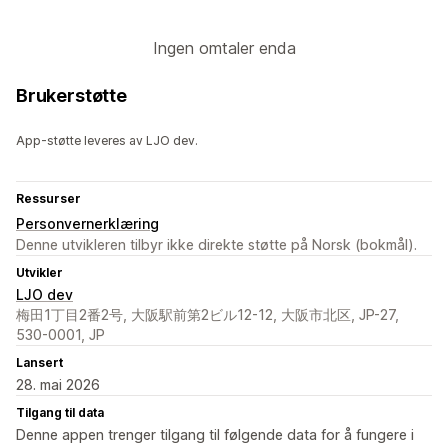
Ingen omtaler enda
Brukerstøtte
App-støtte leveres av LJO dev.
Ressurser
Personvernerklæring
Denne utvikleren tilbyr ikke direkte støtte på Norsk (bokmål).
Utvikler
LJO dev
梅田1丁目2番2号, 大阪駅前第2ビル12-12, 大阪市北区, JP-27,
530-0001, JP
Lansert
28. mai 2026
Tilgang til data
Denne appen trenger tilgang til følgende data for å fungere i