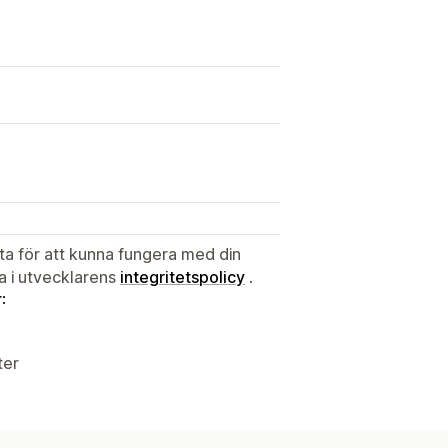
ata för att kunna fungera med din
ta i utvecklarens
integritetspolicy
.
:
ter