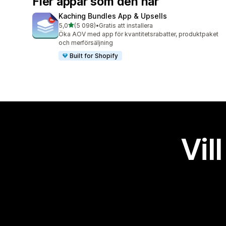
Fler appar som den här
Kaching Bundles App & Upsells
av 5 stjärnor
5,0
(5 098)
•
Gratis att installera
5098 recensioner totalt
Öka AOV med app för kvantitetsrabatter, produktpaket
och merförsäljning
Built for Shopify
Vil