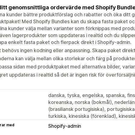
ditt genomsnittliga ordervärde med Shopify Bundl
na kunder bättre produktförslag och rabatter och öka ditt
ktpaket! Med Shopify Bundles kan du skapa fasta paket och
dina kunder välja mellan varianter som förknippas med produk
 även lagerprodukter som uppdateras i realtid och du slippe
pa enkelt fasta paket och flerpack direkt i Shopify-admin.
 behövs ingen kodning eller anpassning. Skapa paket direkt
derna kan välja mellan olika storlekar och färg på produkter
assa sidan med produktpaket med alternativa bilder, varia
ret uppdateras i realtid så det är ingen risk för överförsäljni
danska, tyska, engelska, spanska, finsk
koreanska, norska (bokmål), nederlän
(brasiliansk portugisiska), portugisisk
turkiska, kinesiska (förenklad), kinesis
rar med
Shopify-admin