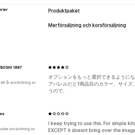
rier
Produktpaket
Pakettyper
Merförsäljning och korsförsäljning
Fasta paket
Multipack
Anpassning
Priser som du kan ange
Flera språk
Fasta priser
Erbjudanden och rekommendationer
BOSHI 1887
Paket
オプションをもっと選択できるようにな
Analysverktyg
 ett år användning av
アパレルだと1商品目のカラー、サイズ
Konverteringsgrad
うので。
rns
I keep trying to use this. For simple k
ader användning av
EXCEPT it doesnt bring over the imager