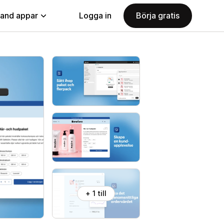
land appar
Logga in
Börja gratis
+ 1 till