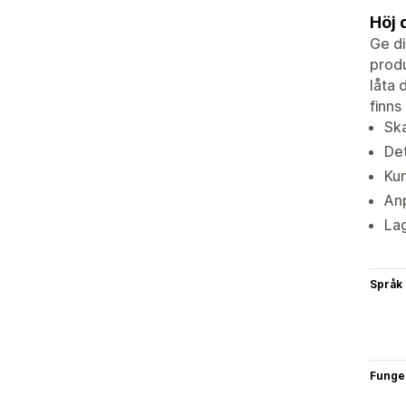
Höj 
Ge di
produ
låta 
finns
Ska
Det
Kun
Anp
Lag
Språk
Funge