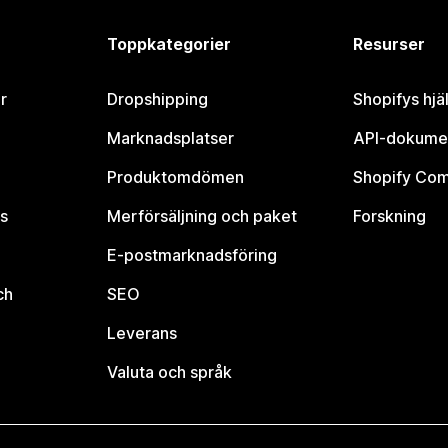
Toppkategorier
Resurser
r
Dropshipping
Shopifys hjä
Marknadsplatser
API-dokume
Produktomdömen
Shopify Co
s
Merförsäljning och paket
Forskning
E-postmarknadsföring
ch
SEO
Leverans
Valuta och språk