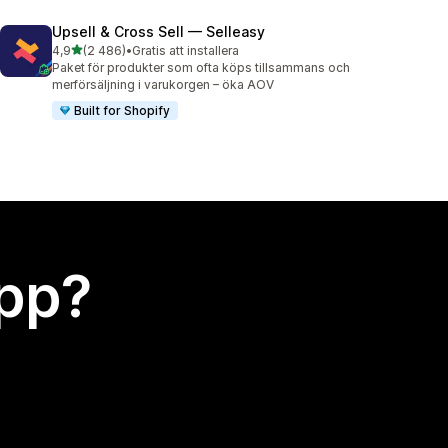
Upsell & Cross Sell — Selleasy
av 5 stjärnor
4,9
(2 486)
•
Gratis att installera
2486 recensioner totalt
Paket för produkter som ofta köps tillsammans och
merförsäljning i varukorgen – öka AOV
Built for Shopify
app?