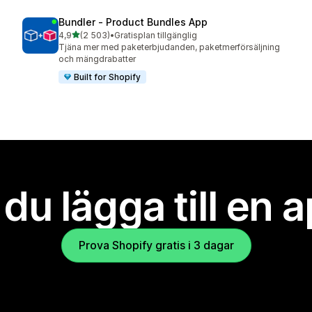
Bundler ‑ Product Bundles App
av 5 stjärnor
4,9
(2 503)
•
Gratisplan tillgänglig
2503 recensioner totalt
Tjäna mer med paketerbjudanden, paketmerförsäljning
och mängdrabatter
Built for Shopify
l du lägga till en 
Prova Shopify gratis i 3 dagar