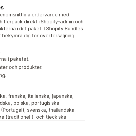
es
 genomsnittliga ordervärde med
 flerpack direkt i Shopify-admin och
terna i ditt paket. I Shopify Bundles
r bekymra dig för överförsäljning.
.
na i paketet.
nter och produkter.
ng.
a, franska, italienska, japanska,
dska, polska, portugisiska
a (Portugal), svenska, thailändska,
ka (traditionell), och tjeckiska