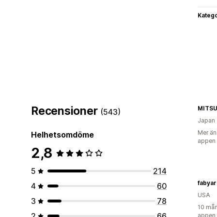
Katego
Recensioner
MITSU
(543)
Japan
Mer än
Helhetsomdöme
appen
2,8
5
214
fabya
4
60
USA
3
78
10 mån
2
66
appen