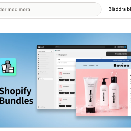
Bläddra b
ri med utvalda bilder