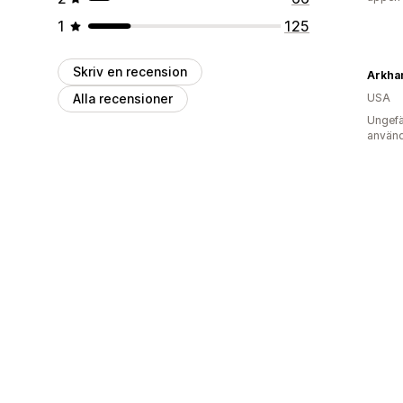
1
125
Skriv en recension
Arkha
Alla recensioner
USA
Ungefä
använd