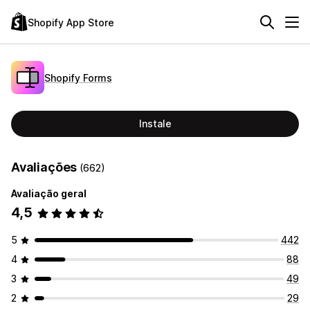
Shopify App Store
Shopify Forms
Instale
Avaliações
(662)
Avaliação geral
4,5
5
442
4
88
3
49
2
29