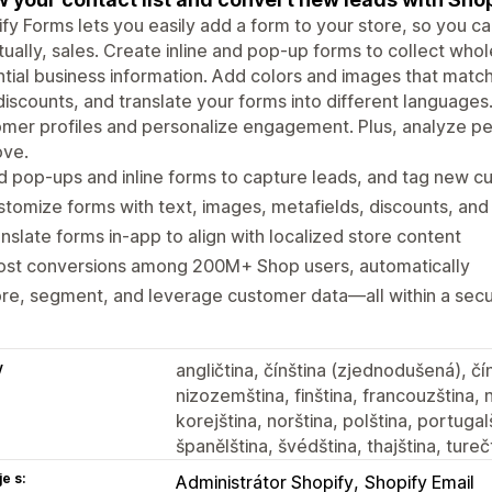
fy Forms lets you easily add a form to your store, so you can
ually, sales. Create inline and pop-up forms to collect whol
tial business information. Add colors and images that match 
discounts, and translate your forms into different languages
mer profiles and personalize engagement. Plus, analyze pe
ove.
 pop-ups and inline forms to capture leads, and tag new 
tomize forms with text, images, metafields, discounts, and 
nslate forms in-app to align with localized store content
ost conversions among 200M+ Shop users, automatically
re, segment, and leverage customer data—all within a sec
y
angličtina, čínština (zjednodušená), čín
nizozemština, finština, francouzština, n
korejština, norština, polština, portugal
španělština, švédština, thajština, tureč
e s:
Administrátor Shopify
Shopify Email