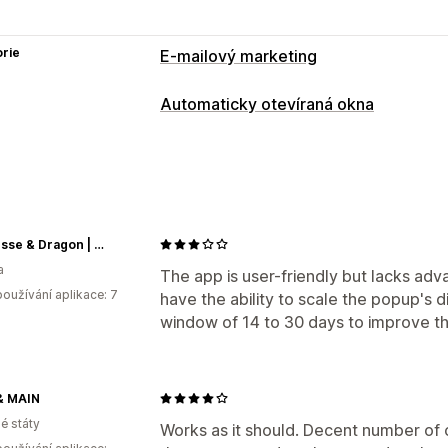
rie
E-mailový marketing
Typy kampaní
Automaticky otevíraná okna
Automaticky otevíraná okna
Formulá
Typy automaticky otevíraných oken
Důvod opuštění stránky
Uvítací e-mai
Automaticky otevíraná okna pro e-ma
Správa kampaní
Novinky
Formuláře
Nástroj Editor
Shromažďování souhla
Správa automaticky otevíraných oken
Princesse & Dragon | Montréal
Seznam pro shromažďování souhlasu 
a
Nástroj Editor
The app is user-friendly but lacks adv
Seznam pro shromažďování souhlasu
oužívání aplikace: 7
have the ability to scale the popup's 
Seznam pro shromažďování souhlasu 
Spouštěče a pravidla
Automatizace
window of 14 to 30 days to improve t
Automatizace
Cílení
Segmentace
V
Označování štítky
Sledování
Vykazo
& MAIN
é státy
Works as it should. Decent number of 