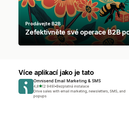
Prodávejte B2B
Zefektivněte své operace B2B po
Více aplikací jako je tato
Omnisend Email Marketing & SMS
z 5 hvězd
4,8
(2 949)
•
Bezplatná instalace
Celkový počet recenzí: 2949
Drive sales with email marketing, newsletters, SMS, and
popups