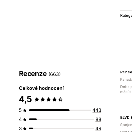
Katego
Recenze
(663)
Kanad
Doba p
Celkové hodnocení
měsíci
4,5
5
443
BLVD 
4
88
Spojen
3
49