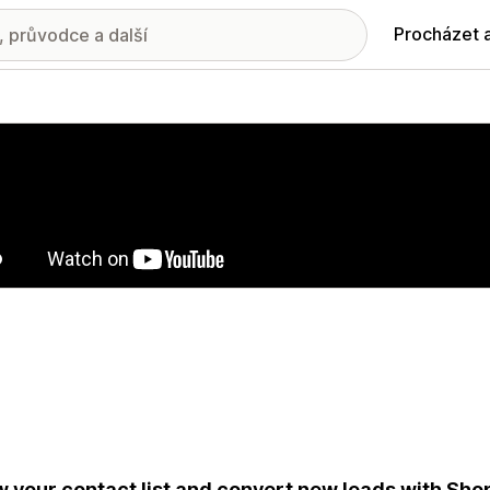
Procházet 
ie propagovaných obrázků
 your contact list and convert new leads with Shop