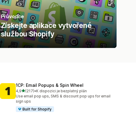
Průvodce
Získejte aplikace vytvořené
službou Shopify
1CP: Email Popups & Spin Wheel
z 5 hvězd
4,9
(217)
•
K dispozici je bezplatný plán
Celkový počet recenzí: 217
Use email pop ups, SMS & discount pop ups for email
sign ups
Built for Shopify