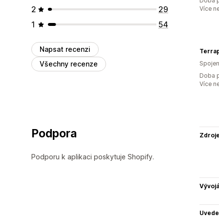
Doba p
2
29
Více n
1
54
Napsat recenzi
Terra
Všechny recenze
Spojen
Doba p
Více n
Podpora
Zdroj
Podporu k aplikaci poskytuje Shopify.
Vývojá
Uvede