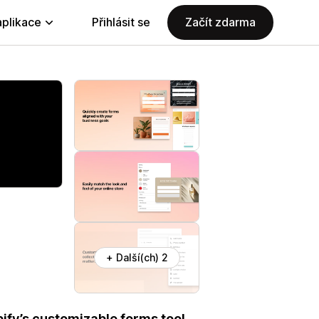
aplikace
Přihlásit se
Začít zdarma
+ Další(ch) 2
ify’s customizable forms tool.