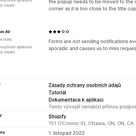
oužívání aplikace:
the popup needs to be moved to the o
ež rokem
corner as it is too close to the title co
pin AV
é státy
Forms are not sending notifications eve
oužívání aplikace:
sporadic and causes us to miss reques
ež rokem
e
Zásady ochrany osobních údajů
Tutoriál
Dokumentace k aplikaci
Tento vývojář nenabízí přímou podpor
ř
Shopify
151 O’Connor St, Ottawa, ON, ON, CA
na
1. listopad 2022