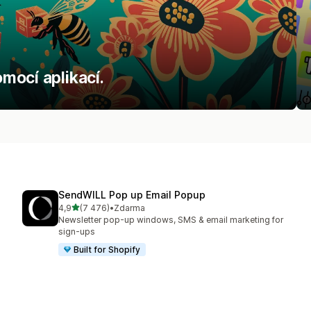
mocí aplikací.
SendWILL Pop up Email Popup
z 5 hvězd
4,9
(7 476)
•
Zdarma
Celkový počet recenzí: 7476
Newsletter pop-up windows, SMS & email marketing for
sign-ups
Built for Shopify