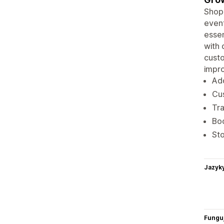
Shopi
event
essen
with 
custo
impr
Add
Cus
Tra
Bo
Sto
Jazyk
Funguj