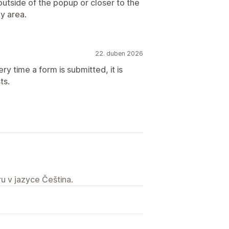
utside of the popup or closer to the
py area.
22. duben 2026
ry time a form is submitted, it is
ts.
u v jazyce Čeština.