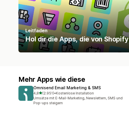
Leitfaden
Hol dir die Apps, die von Shopif
Mehr Apps wie diese
Omnisend Email Marketing & SMS
von 5 Sternen
4,8
(2.951)
•
Kostenlose Installation
2951 Rezensionen insgesamt
Umsätze mit E-Mail-Marketing, Newslettern, SMS und
Pop-ups steigern