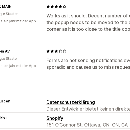
& MAIN
igte Staaten
Works as it should. Decent number of 
s ein jahr mit der App
the popup needs to be moved to the o
corner as it is too close to the title co
pin AV
igte Staaten
Forms are not sending notifications eve
s ein jahr mit der App
sporadic and causes us to miss reques
urcen
Datenschutzerklärung
Dieser Entwickler bietet keinen direk
kler
Shopify
151 O’Connor St, Ottawa, ON, ON, CA