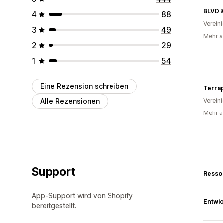
BLVD 
4
88
Verein
3
49
Mehr al
2
29
1
54
Eine Rezension schreiben
Terra
Alle Rezensionen
Verein
Mehr al
Support
Resso
App-Support wird von Shopify
Entwic
bereitgestellt.