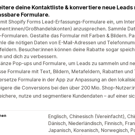
itere deine Kontaktliste & konvertiere neue Leads 
ssbare Formulare.
mit Shopify Forms Lead-Erfassungs-Formulare ein, um Inte
nent:innen/Großhandelskonten) anzusprechen. Sammle Dat
e-Formularen. Gestalte das Formular mit Farben & Bildern. Pa
le die nötigen Daten von E-Mail-Adressen und Telefonnumm
eldern. Besucher:innen können deine Rabatte sogar speich
n und dich zu verbessern.
gänze Pop-ups und Formulare, um Leads zu sammeln und ne
se Formulare mit Text, Bildern, Metafeldern, Rabatten und 
rsetze Formulare in der App zur Anpassung an den lokalisi
igere die Conversions bei den über 200 Mio. Shop-Nutzer:
ichere, nutze und segmentiere Kundendaten – auf einer sic
hen
Englisch, Chinesisch (Vereinfacht), Chi
Dänisch, Niederländisch, Finnisch, Fran
Japanisch, Koreanisch, Norwegisch, Pol