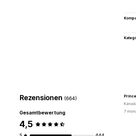
Kompat
Kateg
Rezensionen
(664)
Kanad
7 mona
Gesamtbewertung
4,5
5
444