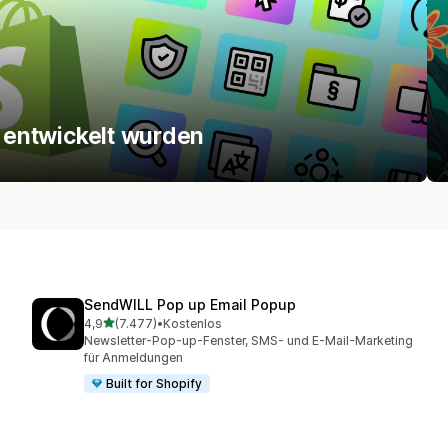
y entwickelt wurden
SendWILL Pop up Email Popup
von 5 Sternen
4,9
(7.477)
•
Kostenlos
7477 Rezensionen insgesamt
Newsletter-Pop-up-Fenster, SMS- und E-Mail-Marketing
für Anmeldungen
Built for Shopify