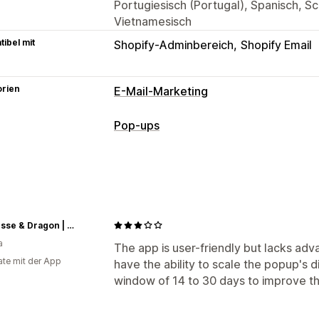
Portugiesisch (Portugal), Spanisch, S
Vietnamesisch
ibel mit
Shopify-Adminbereich
Shopify Email
orien
E-Mail-Marketing
Kampagnentypen
Pop-ups
Popups
Formulare
Landing Pages
R
Popup-Typen
Willkommens-E-Mails
E-Mail-Popups
Exit-Intent
Rabatte
Kampagnen verwalten
Popups verwalten
Editor-Tool
Einholung von Einwilligu
Princesse & Dragon | Montréal
Editor-Tool
E-Mail-Erfassungsliste
A
SMS-Erfassungsliste
Trigger und Reg
a
Segmentierung
Berichterstattung
The app is user-friendly but lacks adv
Segmentierung
Tagging
Tracking
B
te mit der App
have the ability to scale the popup's 
window of 14 to 30 days to improve t