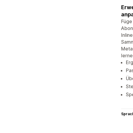
Erwe
anpa
Füge 
Abon
Inlin
Samm
Metaf
lerne
Er
Pas
Übe
Ste
Spe
Sprac