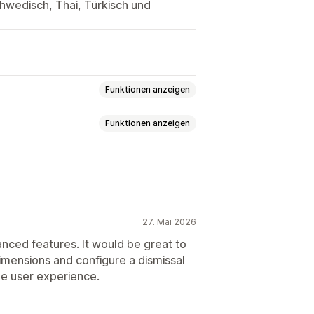
chwedisch, Thai, Türkisch und
Funktionen anzeigen
Funktionen anzeigen
abatte
Exit-Intent
Newsletter
Formulare
ngen
E-Mail-Erfassungsliste
27. Mai 2026
utomatisierungen
Targeting
eln
Automatisierungen
Targeting
anced features. It would be great to
erichterstattung
Analysen
dimensions and configure a dismissal
he user experience.