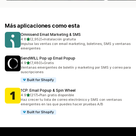
Más aplicaciones como esta
Omnisend Email Marketing & SMS
de 5 estrellas
4.8
(2,952)
•
Instalación gratuita
2952 reseñas en total
Impulsa las ventas con email marketing, boletines, SMS y ventanas
emergentes
SendWILL Pop up Email Popup
de 5 estrellas
4.9
(7,480)
•
Gratis
7480 reseñas en total
Ventanas emergentes de boletín y marketing por SMS y correo para
suscripciones
Built for Shopify
1CP: Email Popup & Spin Wheel
de 5 estrellas
4.9
(217)
•
Plan gratis disponible
217 reseñas en total
Haz crecer tu lista de correo electrónico y SMS con ventanas
emergentes en las que puedes hacer pruebas A/B
Built for Shopify