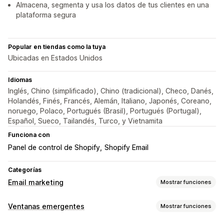
Almacena, segmenta y usa los datos de tus clientes en una
plataforma segura
Popular en tiendas como la tuya
Ubicadas en Estados Unidos
Idiomas
Inglés, Chino (simplificado), Chino (tradicional), Checo, Danés,
Holandés, Finés, Francés, Alemán, Italiano, Japonés, Coreano,
noruego, Polaco, Portugués (Brasil), Portugués (Portugal),
Español, Sueco, Tailandés, Turco, y Vietnamita
Funciona con
Panel de control de Shopify
Shopify Email
Categorías
Email marketing
Mostrar funciones
Tipos de campañas de marketing
Ventanas emergentes
Mostrar funciones
Ventanas emergentes
Formularios
Páginas de destino