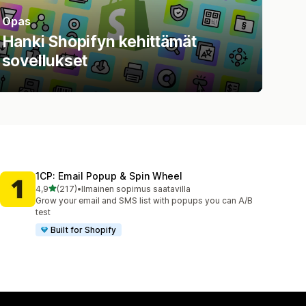
Opas
Hanki Shopifyn kehittämät
sovellukset
1CP: Email Popup & Spin Wheel
/ 5 tähteä
4,9
(217)
•
Ilmainen sopimus saatavilla
217 arvostelua yhteensä
Grow your email and SMS list with popups you can A/B
test
Built for Shopify