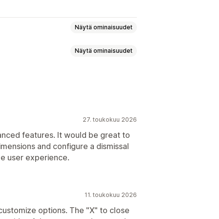
Näytä ominaisuudet
Näytä ominaisuudet
ohdesivut
Alennukset
tit
misaikomus
Alennukset
Uutiskirjeet
ostiosoitteiden keräyslista
27. toukokuu 2026
nnöt
Automaatiot
Kohdentaminen
den keräyslista
Automaatiot
anced features. It would be great to
Raportointi
Analytiikka
dimensions and configure a dismissal
ointi
he user experience.
11. toukokuu 2026
customize options. The "X" to close