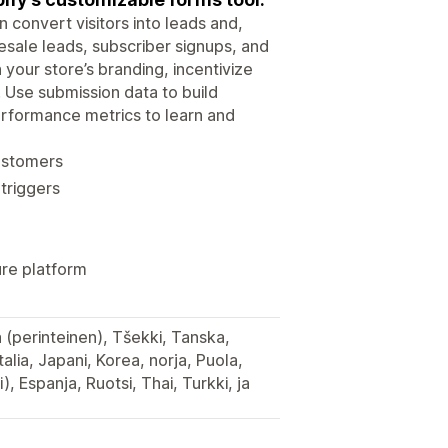
 convert visitors into leads and,
esale leads, subscriber signups, and
your store’s branding, incentivize
. Use submission data to build
rformance metrics to learn and
customers
triggers
ure platform
na (perinteinen), Tšekki, Tanska,
talia, Japani, Korea, norja, Puola,
i), Espanja, Ruotsi, Thai, Turkki, ja