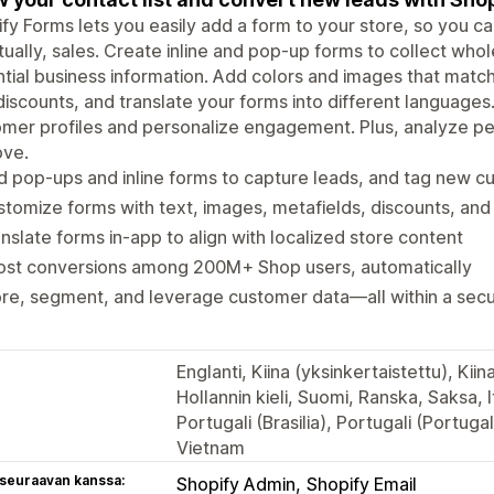
fy Forms lets you easily add a form to your store, so you can
ually, sales. Create inline and pop-up forms to collect whol
tial business information. Add colors and images that match 
discounts, and translate your forms into different languages
mer profiles and personalize engagement. Plus, analyze pe
ove.
 pop-ups and inline forms to capture leads, and tag new 
tomize forms with text, images, metafields, discounts, and 
nslate forms in-app to align with localized store content
ost conversions among 200M+ Shop users, automatically
re, segment, and leverage customer data—all within a sec
Englanti, Kiina (yksinkertaistettu), Kii
Hollannin kieli, Suomi, Ranska, Saksa, I
Portugali (Brasilia), Portugali (Portugal
Vietnam
 seuraavan kanssa:
Shopify Admin
Shopify Email