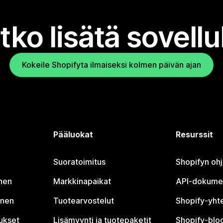
tko lisätä sovell
Kokeile Shopifyta ilmaiseksi kolmen päivän ajan
Pääluokat
Resurssit
Suoratoimitus
Shopifyn oh
nen
Markkinapaikat
API-dokume
inen
Tuotearvostelut
Shopify-yht
tukset
Lisämyynti ja tuotepaketit
Shopify-blog