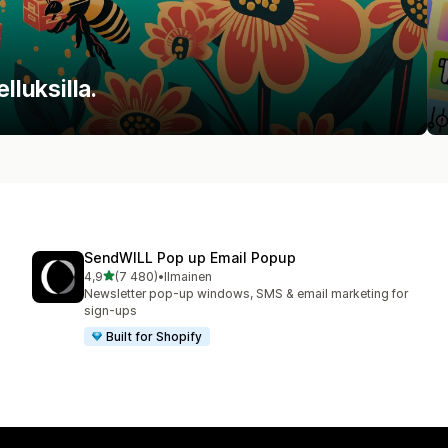
lluksilla.
SendWILL Pop up Email Popup
/ 5 tähteä
4,9
(7 480)
•
Ilmainen
7480 arvostelua yhteensä
Newsletter pop-up windows, SMS & email marketing for
sign-ups
Built for Shopify