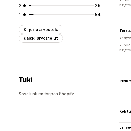
Yli vu
2
29
käyttö
1
54
Kirjoita arvostelu
Terra
Kaikki arvostelut
Yhdysv
Yli vu
käyttö
Tuki
Resurs
Sovellustuen tarjoaa Shopify.
Kehitt
Lanse