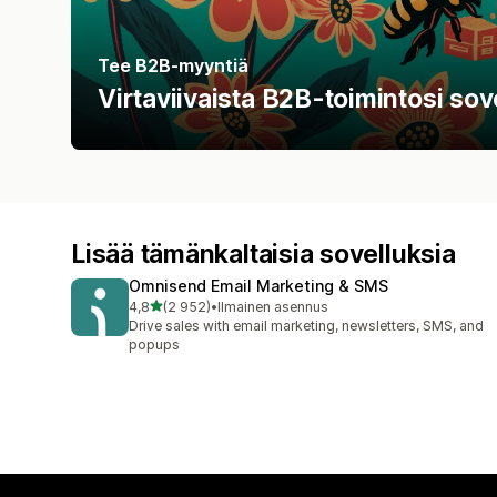
Tee B2B-myyntiä
Virtaviivaista B2B-toimintosi sove
Lisää tämänkaltaisia sovelluksia
Omnisend Email Marketing & SMS
/ 5 tähteä
4,8
(2 952)
•
Ilmainen asennus
2952 arvostelua yhteensä
Drive sales with email marketing, newsletters, SMS, and
popups