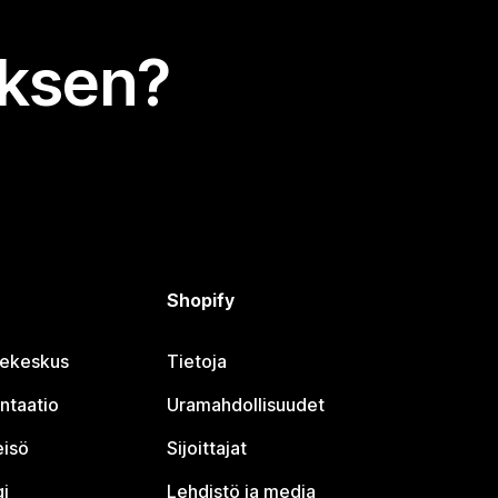
uksen?
Shopify
jekeskus
Tietoja
ntaatio
Uramahdollisuudet
eisö
Sijoittajat
i
Lehdistö ja media