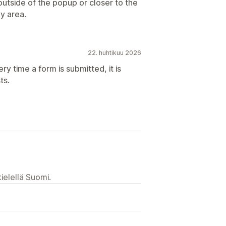
utside of the popup or closer to the
py area.
22. huhtikuu 2026
ry time a form is submitted, it is
ts.
ielellä Suomi.