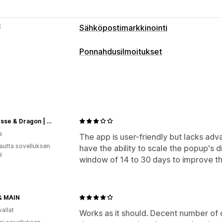
t
Sähköpostimarkkinointi
Kampanjatyypit
Ponnahdusilmoitukset
Ponnahdusilmoitukset
Lomakkeet
K
Ponnahdusilmoitustyypit
Poistumisaikomus
Tervetulosähköpos
Sähköpostiponnahdusikkunat
Poistu
Kampanjoiden hallinnointi
Lomakkeet
Muokkaustyökalu
Luvankeruu
Sähköp
Ponnahdusikkunoiden ylläpito
Princesse & Dragon | Montréal
SMS-keräyslista
Käynnistimet ja sää
a
Muokkaustyökalu
Sähköpostiosoittei
The app is user-friendly but lacks adv
Segmentointi
Tunnisteet
Seuranta
autta sovelluksen
have the ability to scale the popup's 
Kohdentaminen
Segmentointi
Raport
ä
window of 14 to 30 days to improve t
& MAIN
allat
Works as it should. Decent number of 