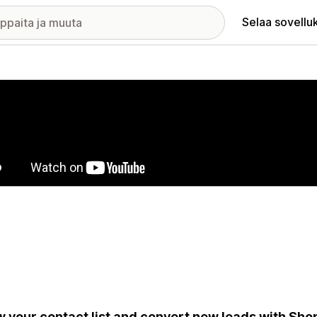
Selaa sovellu
elykuvagalleria
 your contact list and convert new leads with Shop