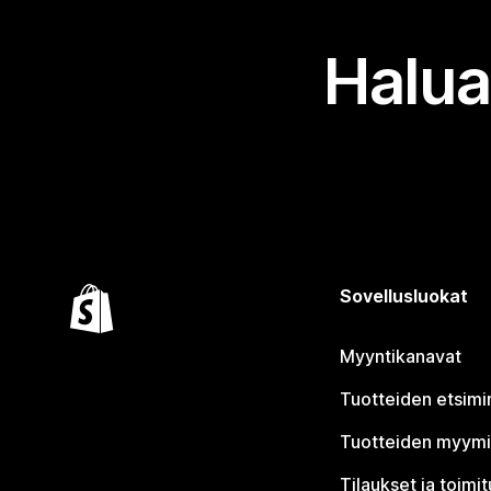
Halua
Sovellusluokat
Myyntikanavat
Tuotteiden etsimi
Tuotteiden myym
Tilaukset ja toimi