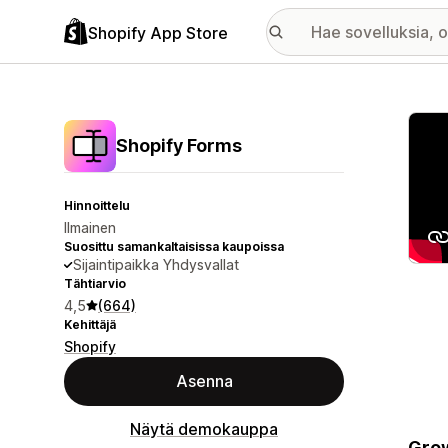
Shopify App Store
Esitt
Shopify Forms
Hinnoittelu
Ilmainen
Suosittu samankaltaisissa kaupoissa
Sijaintipaikka Yhdysvallat
Tähtiarvio
4,5
(664)
Kehittäjä
Shopify
Asenna
Näytä demokauppa
Grow