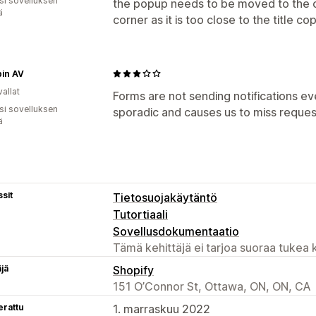
osi sovelluksen
the popup needs to be moved to the o
ä
corner as it is too close to the title co
pin AV
allat
Forms are not sending notifications eve
osi sovelluksen
sporadic and causes us to miss reques
ä
sit
Tietosuojakäytäntö
Tutortiaali
Sovellusdokumentaatio
Tämä kehittäjä ei tarjoa suoraa tukea k
äjä
Shopify
151 O’Connor St, Ottawa, ON, ON, CA
erattu
1. marraskuu 2022