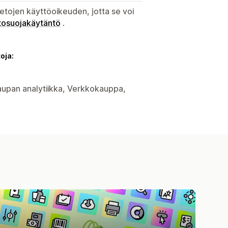
etojen käyttöoikeuden, jotta se voi
tosuojakäytäntö
.
oja:
kaupan analytiikka, Verkkokauppa,