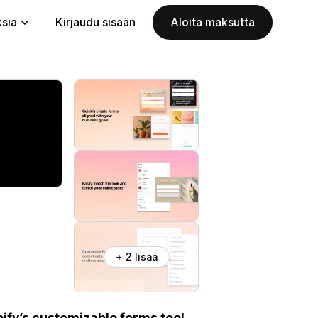
ksia
Kirjaudu sisään
Aloita maksutta
+ 2 lisää
ify’s customizable forms tool.