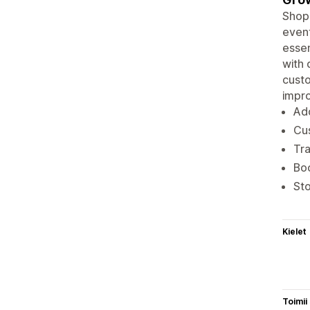
Shopi
event
essen
with 
custo
impr
Add
Cus
Tra
Bo
Sto
Kielet
Toimii