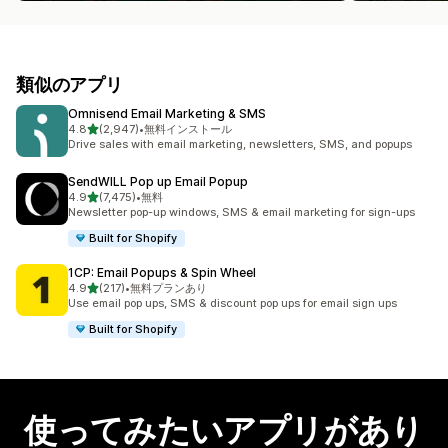
類似のアプリ
Omnisend Email Marketing & SMS
5つ星中
4.8
(2,947)
•
無料インストール
合計レビュー数：2947件
Drive sales with email marketing, newsletters, SMS, and popups
SendWILL Pop up Email Popup
5つ星中
4.9
(7,475)
•
無料
合計レビュー数：7475件
Newsletter pop-up windows, SMS & email marketing for sign-ups
Built for Shopify
1CP: Email Popups & Spin Wheel
5つ星中
4.9
(217)
•
無料プランあり
合計レビュー数：217件
Use email pop ups, SMS & discount pop ups for email sign ups
Built for Shopify
使ってみたいアプリがあり