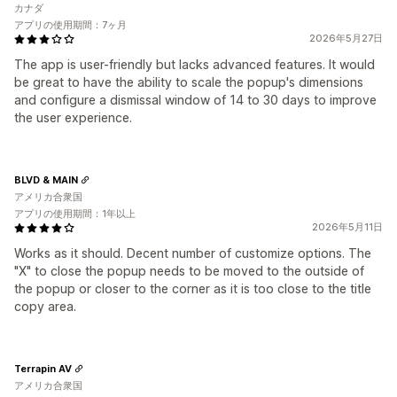
カナダ
アプリの使用期間：7ヶ月
2026年5月27日
The app is user-friendly but lacks advanced features. It would
be great to have the ability to scale the popup's dimensions
and configure a dismissal window of 14 to 30 days to improve
the user experience.
BLVD & MAIN
アメリカ合衆国
アプリの使用期間：1年以上
2026年5月11日
Works as it should. Decent number of customize options. The
"X" to close the popup needs to be moved to the outside of
the popup or closer to the corner as it is too close to the title
copy area.
Terrapin AV
アメリカ合衆国