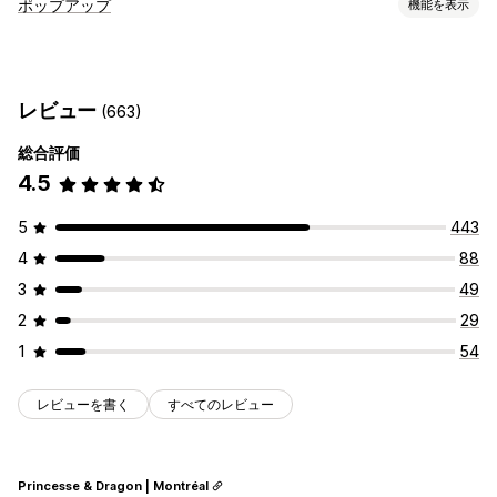
キャンペーンタイプ
ポップアップ
機能を表示
ポップアップ
フォーム
ランディングページ
ディスカウント
ポップアップ種類
出口意図
ウェルカムメール
メールポップアップ
出口意図
ディスカウント
ニュースレター
キャンペーン管理
レビュー
(663)
フォーム
編集ツール
同意収集
メールアドレスの収集リスト
総合評価
ポップアップ管理
SMSの収集リスト
トリガーとルール
オートメーション
4.5
編集ツール
メールアドレスの収集リスト
オートメーション
ターゲティング
セグメンテーション
タグ付け
追跡
レポート
ターゲティング
セグメンテーション
レポート
分析
5
443
4
88
3
49
2
29
1
54
レビューを書く
すべてのレビュー
Princesse & Dragon | Montréal