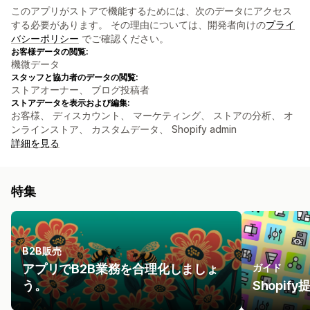
このアプリがストアで機能するためには、次のデータにアクセス
する必要があります。 その理由については、開発者向けの
プライ
バシーポリシー
でご確認ください。
お客様データの閲覧:
機微データ
スタッフと協力者のデータの閲覧:
ストアオーナー、 ブログ投稿者
ストアデータを表示および編集:
お客様、 ディスカウント、 マーケティング、 ストアの分析、 オ
ンラインストア、 カスタムデータ、 Shopify admin
詳細を見る
特集
B2B販売
アプリでB2B業務を合理化しましょ
ガイド
う。
Shopi