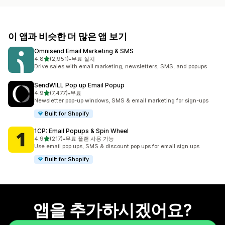
이 앱과 비슷한 더 많은 앱 보기
Omnisend Email Marketing & SMS
별 5개 중
4.8
(2,951)
•
무료 설치
총 리뷰 2951개
Drive sales with email marketing, newsletters, SMS, and popups
SendWILL Pop up Email Popup
별 5개 중
4.9
(7,477)
•
무료
총 리뷰 7477개
Newsletter pop-up windows, SMS & email marketing for sign-ups
Built for Shopify
1CP: Email Popups & Spin Wheel
별 5개 중
4.9
(217)
•
무료 플랜 사용 가능
총 리뷰 217개
Use email pop ups, SMS & discount pop ups for email sign ups
Built for Shopify
앱을 추가하시겠어요?