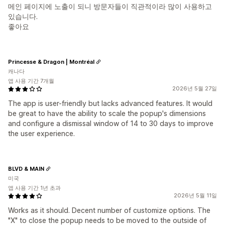
메인 페이지에 노출이 되니 방문자들이 직관적이라 많이 사용하고
있습니다.
좋아요
Princesse & Dragon | Montréal
캐나다
앱 사용 기간 7개월
2026년 5월 27일
The app is user-friendly but lacks advanced features. It would
be great to have the ability to scale the popup's dimensions
and configure a dismissal window of 14 to 30 days to improve
the user experience.
BLVD & MAIN
미국
앱 사용 기간 1년 초과
2026년 5월 11일
Works as it should. Decent number of customize options. The
"X" to close the popup needs to be moved to the outside of