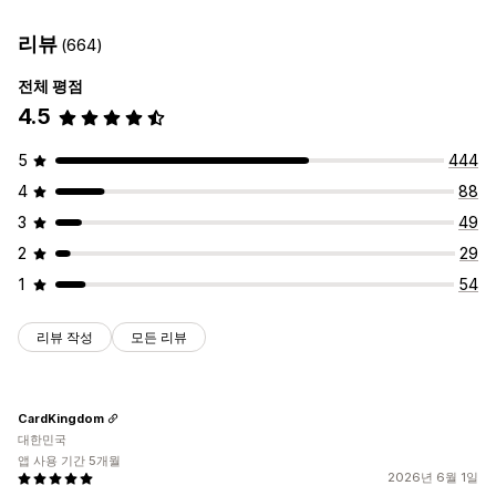
캠페인 관리
이메일 팝업
이탈 의도
할인
뉴스레터
양식
편집기 도구
동의 수집
이메일 캡처 목록
SMS 캡처 목록
리뷰
(664)
팝업 관리
트리거 및 규칙
자동화
타게팅
세분화
태그 지정
추적
보고
전체 평점
편집기 도구
이메일 캡처 목록
자동화
타게팅
세분화
보고
분석
4.5
5
444
4
88
3
49
2
29
1
54
리뷰 작성
모든 리뷰
CardKingdom
대한민국
앱 사용 기간 5개월
2026년 6월 1일