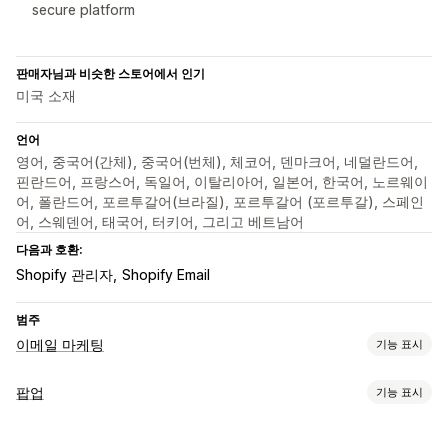
secure platform
판매자님과 비슷한 스토어에서 인기
미국 소재
언어
영어, 중국어(간체), 중국어(번체), 체코어, 덴마크어, 네덜란드어,
핀란드어, 프랑스어, 독일어, 이탈리아어, 일본어, 한국어, 노르웨이
어, 폴란드어, 포르투갈어(브라질), 포르투갈어 (포르투갈), 스페인
어, 스웨덴어, 태국어, 터키어, 그리고 베트남어
다음과 호환:
Shopify 관리자
Shopify Email
범주
이메일 마케팅
기능 표시
캠페인 유형
팝업
기능 표시
팝업
양식
방문 페이지
할인
이탈 의도
환영 이메일
팝업 유형