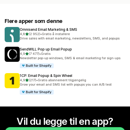
Flere apper som denne
Omnisend Email Marketing & SMS
av 5 stjerner
4,8
(2 952)
•
Gratis å installere
Totalt 2952 omtaler
Drive sales with email marketing, newsletters, SMS, and popups
SendWILL Pop up Email Popup
av 5 stjerner
4,9
(7 477)
•
Gratis
Totalt 7477 omtaler
Newsletter pop-up windows, SMS & email marketing for sign-ups
Built for Shopify
1CP: Email Popup & Spin Wheel
av 5 stjerner
4,9
(217)
•
Gratis abonnement tilgjengelig
Totalt 217 omtaler
Grow your email and SMS list with popups you can A/B test
Built for Shopify
Vil du legge til en app?