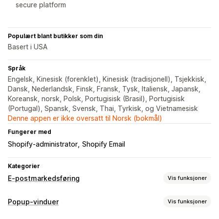
secure platform
Populært blant butikker som din
Basert i USA
Språk
Engelsk, Kinesisk (forenklet), Kinesisk (tradisjonell), Tsjekkisk,
Dansk, Nederlandsk, Finsk, Fransk, Tysk, Italiensk, Japansk,
Koreansk, norsk, Polsk, Portugisisk (Brasil), Portugisisk
(Portugal), Spansk, Svensk, Thai, Tyrkisk, og Vietnamesisk
Denne appen er ikke oversatt til Norsk (bokmål)
Fungerer med
Shopify-administrator
Shopify Email
Kategorier
E-postmarkedsføring
Vis funksjoner
Kampanjetyper
Popup-vinduer
Vis funksjoner
Popup-vinduer
Skjemaer
Målsider
Rabatter