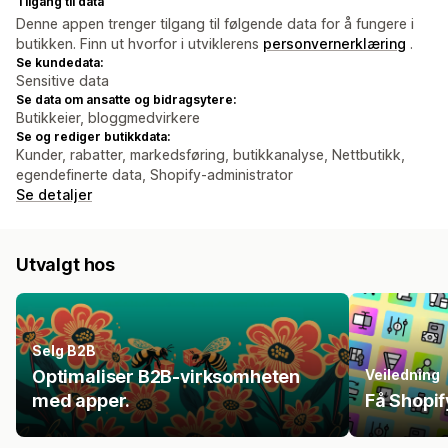
Tilgang til data
Denne appen trenger tilgang til følgende data for å fungere i
butikken. Finn ut hvorfor i utviklerens
personvernerklæring
.
Se kundedata:
Sensitive data
Se data om ansatte og bidragsytere:
Butikkeier, bloggmedvirkere
Se og rediger butikkdata:
Kunder, rabatter, markedsføring, butikkanalyse, Nettbutikk,
egendefinerte data, Shopify-administrator
Se detaljer
Utvalgt hos
Selg B2B
Optimaliser B2B-virksomheten
Veiledning
med apper.
Få Shopif