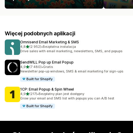
Więcej podobnych aplikacji
Omnisend Email Marketing & SMS
na 5 gwiazdek
4,8
(2 952)
•
Bezpłatna instalacja
Łączna liczba recenzji: 2952
Drive sales with email marketing, newsletters, SMS, and popups
SendWILL Pop up Email Popup
na 5 gwiazdek
4,9
(7 480)
•
Gratis
Łączna liczba recenzji: 7480
Newsletter pop-up windows, SMS & email marketing for sign-ups
Built for Shopify
1CP: Email Popup & Spin Wheel
na 5 gwiazdek
4,9
(217)
•
Bezpłatny plan jest dostępny
Łączna liczba recenzji: 217
Grow your email and SMS list with popups you can A/B test
Built for Shopify