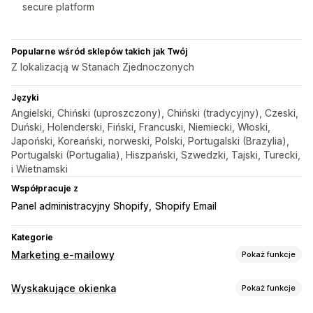
secure platform
Popularne wśród sklepów takich jak Twój
Z lokalizacją w Stanach Zjednoczonych
Języki
Angielski, Chiński (uproszczony), Chiński (tradycyjny), Czeski,
Duński, Holenderski, Fiński, Francuski, Niemiecki, Włoski,
Japoński, Koreański, norweski, Polski, Portugalski (Brazylia),
Portugalski (Portugalia), Hiszpański, Szwedzki, Tajski, Turecki,
i Wietnamski
Współpracuje z
Panel administracyjny Shopify
Shopify Email
Kategorie
Marketing e-mailowy
Pokaż funkcje
Rodzaje kampanii
Wyskakujące okienka
Pokaż funkcje
Wyskakujące okienka
Formularze
Strony docelowe