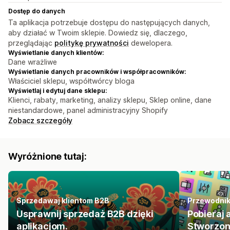
Dostęp do danych
Ta aplikacja potrzebuje dostępu do następujących danych,
aby działać w Twoim sklepie. Dowiedz się, dlaczego,
przeglądając
politykę prywatności
dewelopera.
Wyświetlanie danych klientów:
Dane wrażliwe
Wyświetlanie danych pracowników i współpracowników:
Właściciel sklepu, współtwórcy bloga
Wyświetlaj i edytuj dane sklepu:
Klienci, rabaty, marketing, analizy sklepu, Sklep online, dane
niestandardowe, panel administracyjny Shopify
Zobacz szczegóły
Wyróżnione tutaj:
Sprzedawaj klientom B2B
Przewodni
Usprawnij sprzedaż B2B dzięki
Pobieraj 
aplikacjom.
Stworzon