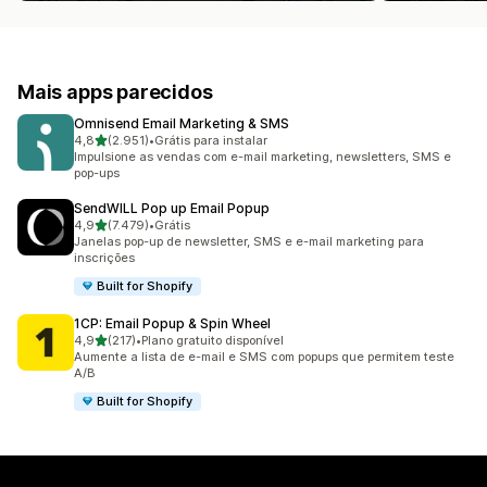
Mais apps parecidos
Omnisend Email Marketing & SMS
de 5 estrelas
4,8
(2.951)
•
Grátis para instalar
2951 avaliações ao todo
Impulsione as vendas com e-mail marketing, newsletters, SMS e
pop-ups
SendWILL Pop up Email Popup
de 5 estrelas
4,9
(7.479)
•
Grátis
7479 avaliações ao todo
Janelas pop-up de newsletter, SMS e e-mail marketing para
inscrições
Built for Shopify
1CP: Email Popup & Spin Wheel
de 5 estrelas
4,9
(217)
•
Plano gratuito disponível
217 avaliações ao todo
Aumente a lista de e-mail e SMS com popups que permitem teste
A/B
Built for Shopify