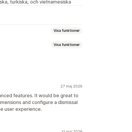
ska, turkiska, och vietnamesiska
Visa funktioner
Visa funktioner
dor
Rabatter
l
it intent-meddelande
Rabatter
amtycke
27 maj 2026
ng av telefonnummer
ostadresser
Automatiseringar
anced features. It would be great to
Målinriktning
Segmentering
dimensions and configure a dismissal
ering
alysverktyg
he user experience.
11 maj 2026