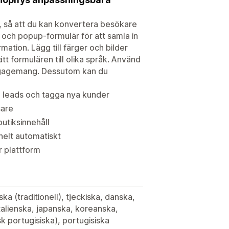
ik, så att du kan konvertera besökare
r och popup-formulär för att samla in
ation. Lägg till färger och bilder
 formulären till olika språk. Använd
engagemang. Dessutom kan du
in leads och tagga nya kunder
sare
butiksinnehåll
helt automatiskt
r plattform
ka (traditionell), tjeckiska, danska,
italienska, japanska, koreanska,
sk portugisiska), portugisiska