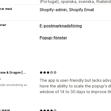
(Portugal), spanska, svenska, thailänd
rar med
Shopify-admin
Shopify Email
rier
E-postmarknadsföring
Kampanjtyper
Popup-fönster
Popup-fönster
Formulär
Landningssi
Popup-typer
Exit intent-meddelande
Välkomstmej
Popup-fönster för e-postadresser
Ex
Kampanjhantering
Nyhetsbrev
Formulär
Redigeringsverktyg
Inhämtning av s
Hantering av popup-fönster
Princesse & Dragon | Montréal
Insamling av e-postadresser
Insamli
a
Redigeringsverktyg
Insamling av e-p
The app is user-friendly but lacks adv
Utlösare och regler
Automatiseringar
der användning av
have the ability to scale the popup's 
Målinriktning
Segmentering
Rapport
Taggning
Spårning
Rapportering
An
window of 14 to 30 days to improve t
& MAIN