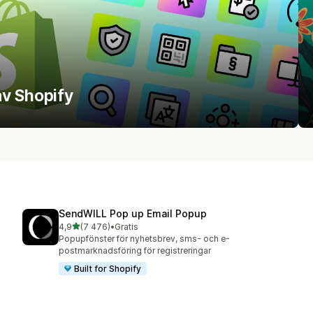
av Shopify
SendWILL Pop up Email Popup
av 5 stjärnor
4,9
(7 476)
•
Gratis
7476 recensioner totalt
Popupfönster för nyhetsbrev, sms- och e-
postmarknadsföring för registreringar
Built for Shopify