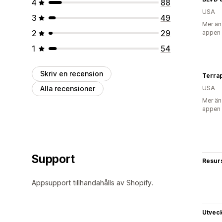
4
88
USA
3
49
Mer än
2
29
appen
1
54
Skriv en recension
Terra
Alla recensioner
USA
Mer än
appen
Support
Resur
Appsupport tillhandahålls av Shopify.
Utvec