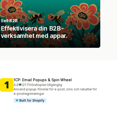
Sell B2B
Effektivisera din B2B-
verksamhet med appar.
1CP: Email Popups & Spin Wheel
av 5 stjärnor
4,9
(217)
•
Gratisplan tillgänglig
217 recensioner totalt
Använd popup-fönster för e-post, sms och rabatter för
e-postregistreringar
Built for Shopify