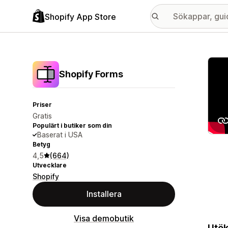
Shopify App Store
Galle
Shopify Forms
Priser
Gratis
Populärt i butiker som din
Baserat i USA
Betyg
4,5
(664)
Utvecklare
Shopify
Installera
Visa demobutik
Utök