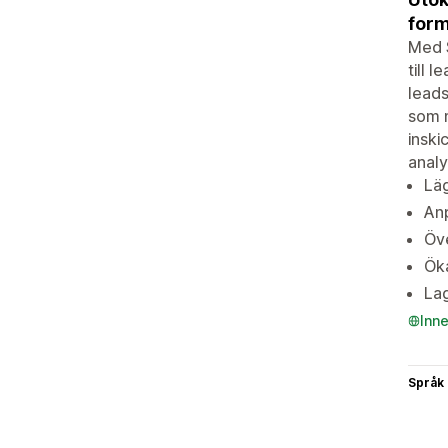
form
Med S
till 
leads
som m
insk
analy
Läg
Anp
Öve
Öka
Lag
Inn
Språk