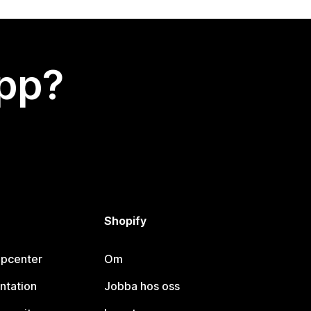
app?
Shopify
lpcenter
Om
ntation
Jobba hos oss