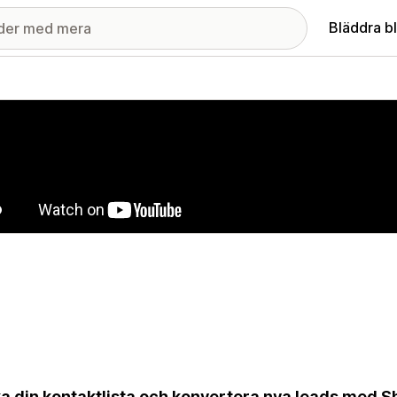
Bläddra b
ri med utvalda bilder
a din kontaktlista och konvertera nya leads med 