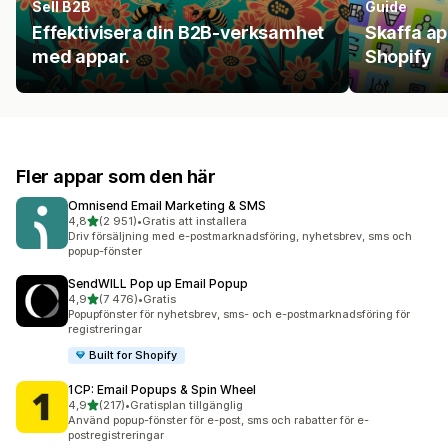
Sell B2B
Guide
Effektivisera din B2B-verksamhet
Skaffa a
med appar.
Shopify
Fler appar som den här
Omnisend Email Marketing & SMS
av 5 stjärnor
4,8
(2 951)
•
Gratis att installera
2951 recensioner totalt
Driv försäljning med e-postmarknadsföring, nyhetsbrev, sms och
popup-fönster
SendWILL Pop up Email Popup
av 5 stjärnor
4,9
(7 476)
•
Gratis
7476 recensioner totalt
Popupfönster för nyhetsbrev, sms- och e-postmarknadsföring för
registreringar
Built for Shopify
1CP: Email Popups & Spin Wheel
av 5 stjärnor
4,9
(217)
•
Gratisplan tillgänglig
217 recensioner totalt
Använd popup-fönster för e-post, sms och rabatter för e-
postregistreringar