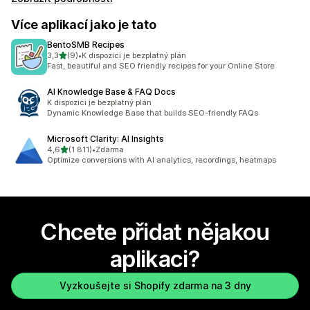
Více aplikací jako je tato
BentoSMB Recipes
z 5 hvězd
3,3
(9)
•
K dispozici je bezplatný plán
Celkový počet recenzí: 9
Fast, beautiful and SEO friendly recipes for your Online Store
AI Knowledge Base & FAQ Docs
K dispozici je bezplatný plán
Dynamic Knowledge Base that builds SEO-friendly FAQs
Microsoft Clarity: AI Insights
z 5 hvězd
4,6
(1 811)
•
Zdarma
Celkový počet recenzí: 1811
Optimize conversions with AI analytics, recordings, heatmaps
Chcete přidat nějakou
aplikaci?
Vyzkoušejte si Shopify zdarma na 3 dny