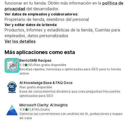
funcionar en tu tienda. Obtén más información en la
política de
privacidad
del desarrollador.
Ver datos de empleados y colaboradores:
Propietario de tienda, miembros del personal
Ver y editar datos de la tienda:
Productos, Informes y estadísticas de la tienda, Cuentas para
empleados, datos personalizados
Ver los detalles
Más aplicaciones como esta
BentoSMB Recipes
de 5 estrellas
3.3
(9)
•
Plan gratis disponible
9 reseñas en total
Recetas rápidas, hermosas y optimizadas para SEO para tu tienda
online
AI Knowledge Base & FAQ Docs
Plan gratis disponible
Base de conocimientos dinámica que crea preguntas frecuentes
optimizadas para SEO
Microsoft Clarity: AI Insights
de 5 estrellas
4.6
(1,814)
•
Gratis
1814 reseñas en total
Optimiza las conversiones con análisis de IA, grabaciones y mapas
de calor