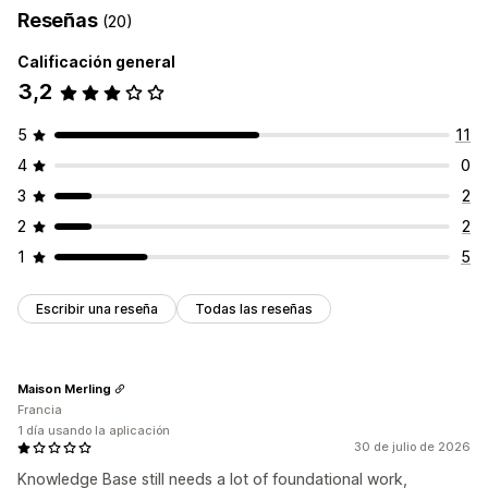
Reseñas
(20)
Calificación general
3,2
5
11
4
0
3
2
2
2
1
5
Escribir una reseña
Todas las reseñas
Maison Merling
Francia
1 día usando la aplicación
30 de julio de 2026
Knowledge Base still needs a lot of foundational work,