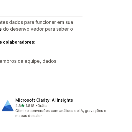
ntes dados para funcionar em sua
e
do desenvolvedor para saber o
e colaboradores:
 membros da equipe, dados
Microsoft Clarity: AI Insights
de 5 estrelas
4,6
(1.818)
•
Grátis
1818 avaliações ao todo
Otimize conversões com análises de IA, gravações e
mapas de calor