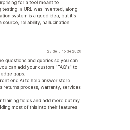
rprising for a tool meant to
g testing, a URL was invented, along
tion system is a good idea, but it's
source, reliability, hallucination
23 de julho de 2026
l the questions and queries so you can
you can add your custom "FAQ's" to
wledge gaps.
 front end Ai to help answer store
as returns process, warranty, services
er training fields and add more but my
lding most of this into their features