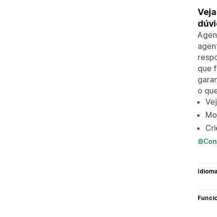
Veja
dúvi
Agen
agent
respo
que f
garan
o qu
Vej
Mon
Cr
Con
Idiom
Funci