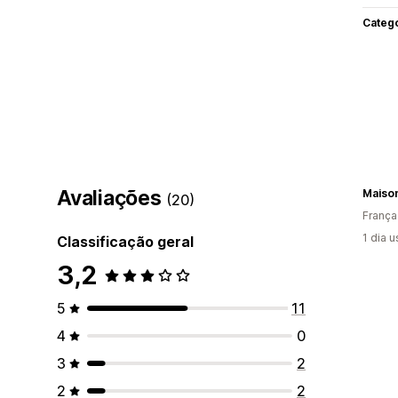
Categ
Avaliações
Maiso
(20)
França
1 dia 
Classificação geral
3,2
5
11
4
0
3
2
2
2