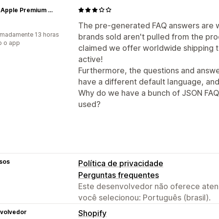
epos | Apple Premium Partner
a
The pre-generated FAQ answers are wil
imadamente 13 horas
brands sold aren't pulled from the pro
o o app
claimed we offer worldwide shipping 
active!
Furthermore, the questions and answer
have a different default language, and
Why do we have a bunch of JSON FAQs
used?
sos
Política de privacidade
Perguntas frequentes
Este desenvolvedor não oferece atend
você selecionou: Português (brasil).
volvedor
Shopify