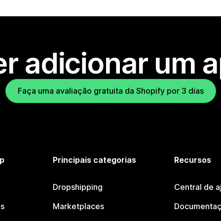
r adicionar um 
Faça uma avaliação gratuita da Shopify por 3 dias
p
Principais categorias
Recursos
Dropshipping
Central de a
os
Marketplaces
Documentaç