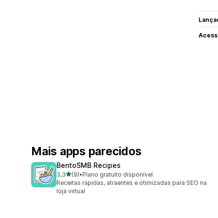
Lança
Acess
Mais apps parecidos
BentoSMB Recipes
de 5 estrelas
3,3
(9)
•
Plano gratuito disponível
9 avaliações ao todo
Receitas rápidas, atraentes e otimizadas para SEO na
loja virtual