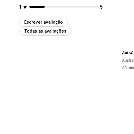
1
5
Escrever avaliação
Todas as avaliações
AutoC
Austrál
33 min