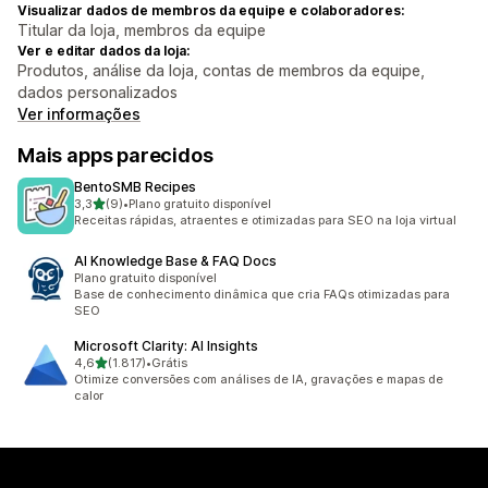
Visualizar dados de membros da equipe e colaboradores:
Titular da loja, membros da equipe
Ver e editar dados da loja:
Produtos, análise da loja, contas de membros da equipe,
dados personalizados
Ver informações
Mais apps parecidos
BentoSMB Recipes
de 5 estrelas
3,3
(9)
•
Plano gratuito disponível
9 avaliações ao todo
Receitas rápidas, atraentes e otimizadas para SEO na loja virtual
AI Knowledge Base & FAQ Docs
Plano gratuito disponível
Base de conhecimento dinâmica que cria FAQs otimizadas para
SEO
Microsoft Clarity: AI Insights
de 5 estrelas
4,6
(1.817)
•
Grátis
1817 avaliações ao todo
Otimize conversões com análises de IA, gravações e mapas de
calor