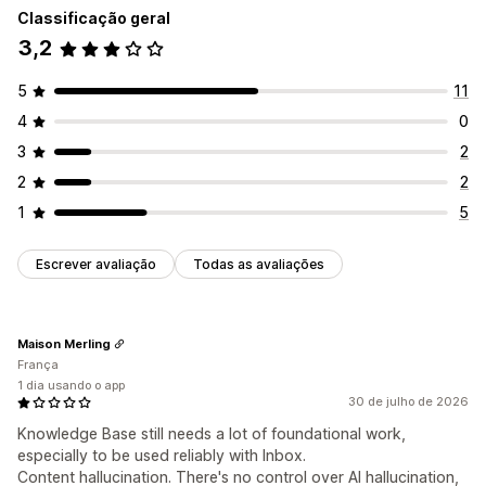
Classificação geral
3,2
5
11
4
0
3
2
2
2
1
5
Escrever avaliação
Todas as avaliações
Maison Merling
França
1 dia usando o app
30 de julho de 2026
Knowledge Base still needs a lot of foundational work,
especially to be used reliably with Inbox.
Content hallucination. There's no control over AI hallucination,