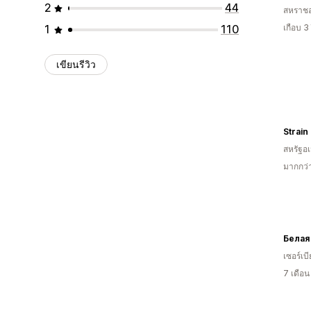
2
44
สหราช
1
110
เกือบ 3
เขียนรีวิว
Strain
สหรัฐอเ
มากกว่
เซอร์เบี
7 เดือ