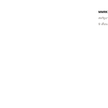
MMRK
สหรัฐอา
9 เดือ