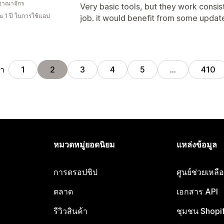
อาณาจักร
Very basic tools, but they work consis
 1 ปี ในการใช้แอป
job. it would benefit from some update
้า
1
2
3
4
5
…
410
หมวดหมู่ยอดนิยม
แหล่งข้อมูล
การดรอปชิป
ศูนย์ช่วยเหล
ตลาด
เอกสาร API
รีวิวสินค้า
ชุมชน Shopi