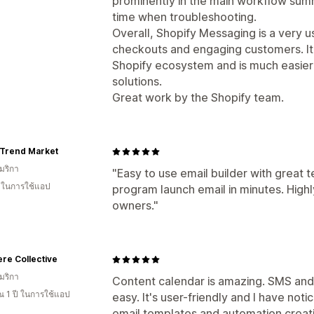
prominently in the main workflow sum
time when troubleshooting.
Overall, Shopify Messaging is a very 
checkouts and engaging customers. It 
Shopify ecosystem and is much easie
solutions.
Great work by the Shopify team.
 Trend Market
มริกา
"Easy to use email builder with great t
น ในการใช้แอป
program launch email in minutes. Hig
owners."
re Collective
มริกา
Content calendar is amazing. SMS and
 1 ปี ในการใช้แอป
easy. It's user-friendly and I have no
email templates and automation creation