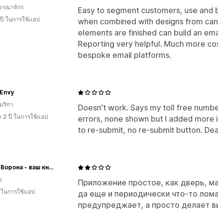
อาณาจักร
Easy to segment customers, use and b
 ปี ในการใช้แอป
when combined with designs from canv
elements are finished can build an emai
Reporting very helpful. Much more cos
bespoke email platforms.
 Envy
มริกา
Doesn't work. Says my toll free number
า 2 ปี ในการใช้แอป
errors, none shown but I added more i
to re-submit, no re-submit button. De
Белая Ворона - ваш книжный в Сербии!
ย
Приложение простое, как дверь, ма
น ในการใช้แอป
да еще и периодически что-то лома
предупреджает, а просто делает ви