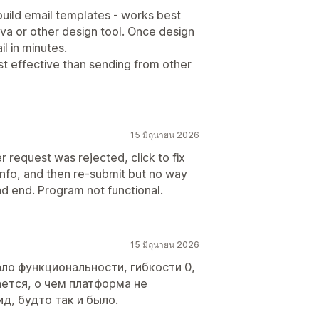
uild email templates - works best
a or other design tool. Once design
l in minutes.
t effective than sending from other
15 มิถุนายน 2026
 request was rejected, click to fix
nfo, and then re-submit but no way
ad end. Program not functional.
15 มิถุนายน 2026
ло функциональности, гибкости 0,
ется, о чем платформа не
д, будто так и было.