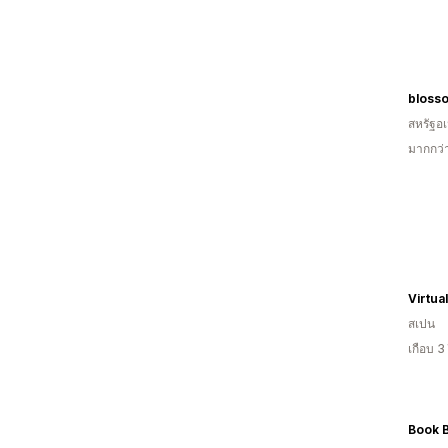
blosso
สหรัฐอเ
มากกว่
Virtua
สเปน
เกือบ 3
Book 