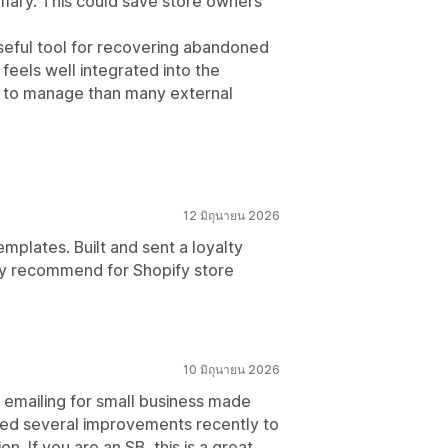
mary. This could save store owners
useful tool for recovering abandoned
feels well integrated into the
r to manage than many external
12 มิถุนายน 2026
emplates. Built and sent a loyalty
hly recommend for Shopify store
10 มิถุนายน 2026
 emailing for small business made
ticed several improvements recently to
. If you are an SB, this is a great