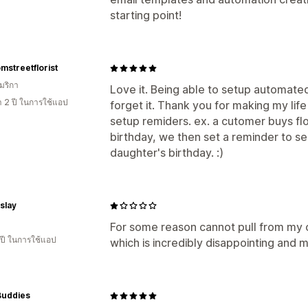
starting point!
mstreetflorist
มริกา
Love it. Being able to setup automated
า 2 ปี ในการใช้แอป
forget it. Thank you for making my life
setup remiders. ex. a cutomer buys fl
birthday, we then set a reminder to se
daughter's birthday. :)
lslay
For some reason cannot pull from my 
 ปี ในการใช้แอป
which is incredibly disappointing and 
Buddies