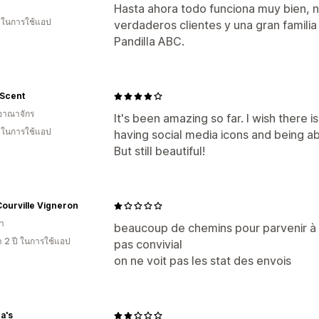
Hasta ahora todo funciona muy bien, 
น ในการใช้แอป
verdaderos clientes y una gran familia
Pandilla ABC.
 Scent
อาณาจักร
It's been amazing so far. I wish there 
น ในการใช้แอป
having social media icons and being ab
But still beautiful!
ourville Vigneron
า
beaucoup de chemins pour parvenir à 
า 2 ปี ในการใช้แอป
pas convivial
on ne voit pas les stat des envois
a's