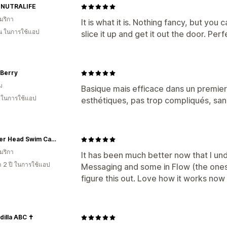
 NUTRALIFE
มริกา
It is what it is. Nothing fancy, but you
อน ในการใช้แอป
slice it up and get it out the door. Per
Berry
ม
Basique mais efficace dans un premie
น ในการใช้แอป
esthétiques, pas trop compliqués, sans
Hammer Head Swim Caps
มริกา
It has been much better now that I und
า 2 ปี ในการใช้แอป
Messaging and some in Flow (the ones 
figure this out. Love how it works now
dilla ABC ✝️