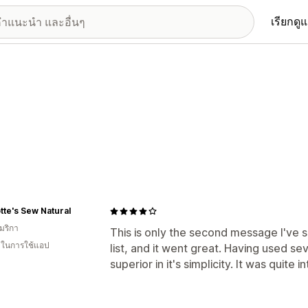
เรียกดู
tte's Sew Natural
มริกา
This is only the second message I've s
น ในการใช้แอป
list, and it went great. Having used se
superior in it's simplicity. It was quite i