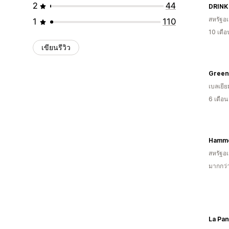
2
44
DRINK
สหรัฐอเ
1
110
10 เดื
เขียนรีวิว
Green
เบลเยีย
6 เดือ
สหรัฐอเ
มากกว่
La Pan