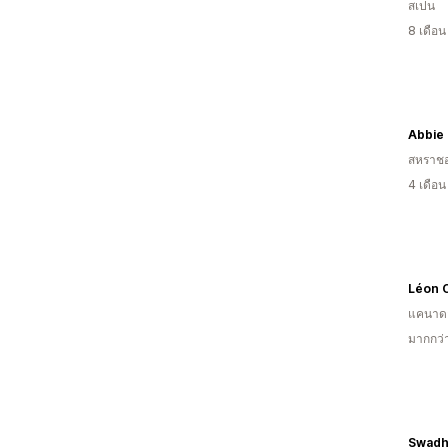
สเปน
8 เดือ
Abbie
สหราช
4 เดือ
Léon C
แคนาด
มากกว่
Swadh