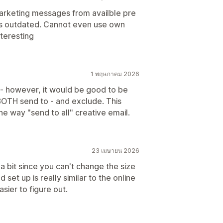
marketing messages from availble pre
ks outdated. Cannot even use own
teresting
1 พฤษภาคม 2026
or - however, it would be good to be
BOTH send to - and exclude. This
 one way "send to all" creative email.
23 เมษายน 2026
 a bit since you can't change the size
 set up is really similar to the online
sier to figure out.