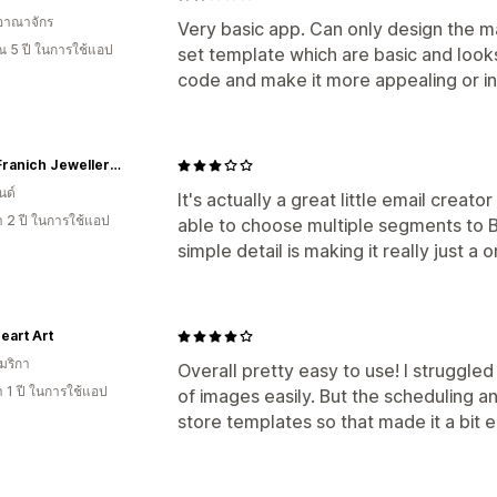
อาณาจักร
Very basic app. Can only design the 
 5 ปี ในการใช้แอป
set template which are basic and loo
code and make it more appealing or in
John Franich Jewellers NZ
นด์
It's actually a great little email creat
า 2 ปี ในการใช้แอป
able to choose multiple segments to 
simple detail is making it really just a
eart Art
มริกา
Overall pretty easy to use! I struggled
 1 ปี ในการใช้แอป
of images easily. But the scheduling and
store templates so that made it a bit ea