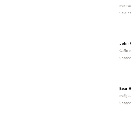
สหราช
ประมาณ
นิวซีแล
มากกว่
Bear H
สหรัฐอเ
มากกว่า