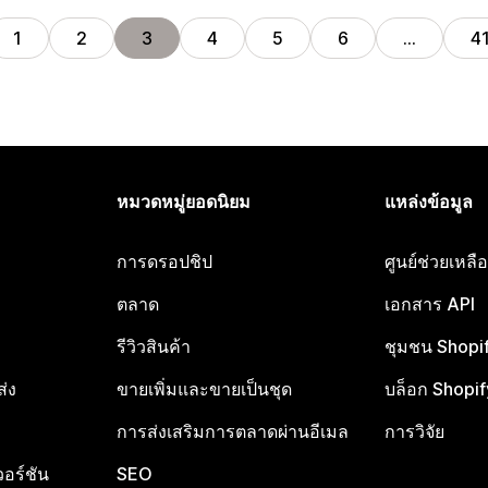
1
2
3
4
5
6
…
4
หมวดหมู่ยอดนิยม
แหล่งข้อมูล
การดรอปชิป
ศูนย์ช่วยเหล
ตลาด
เอกสาร API
รีวิวสินค้า
ชุมชน Shopi
ส่ง
ขายเพิ่มและขายเป็นชุด
บล็อก Shopif
การส่งเสริมการตลาดผ่านอีเมล
การวิจัย
อร์ชัน
SEO