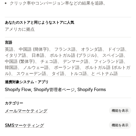
クリック率やコンバージョン率などの結果を追跡。
あなたのストアと同じようなストアに人気
アメリカに拠点
言語
英語、 中国語 (簡体字)、 フランス語、 オランダ語、 ドイツ語、
イタリア語、 日本語、 ポルトガル語 (ブラジル)、 スペイン語、
中国語 (繁体字)、 チェコ語、 デンマーク語、 フィンランド語、
韓国語、 ノルウェー語、 ポーランド語、 ポルトガル語 (ポルトガ
ル)、 スウェーデン語、 タイ語、 トルコ語、と ベトナム語
連携対象システム・アプリ
Shopify Flow
Shopify管理者ページ
Shopify Forms
カテゴリー
メールマーケティング
機能を表示
キャンペーンタイプ
SMSマーケティング
機能を表示
メールキャンペーン
SMSキャンペーン
ニュースレター