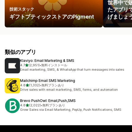
世界中で
技術スタック
たアプリ
ギフトブティックストアのPigment
げましょ
類似のアプリ
Klaviyo: Email Marketing & SMS
5つ星中
4.7
(2,951)
•
無料インストール
合計レビュー数：2951件
Email marketing, SMS, & WhatsApp that turn messages into sales
Mailchimp Email SMS Marketing
5つ星中
4.8
(1,332)
•
無料プランあり
合計レビュー数：1332件
Drive sales with email marketing, SMS, forms, and automation
Brevo PushOwl: Email,Push,SMS
5つ星中
4.8
(2,022)
•
無料プランあり
合計レビュー数：2022件
Grow Sales via Email Marketing, PopUp, Push Notifications, SMS