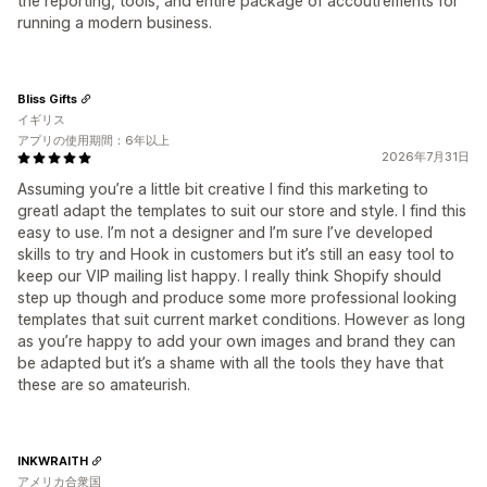
the reporting, tools, and entire package of accoutrements for
running a modern business.
Bliss Gifts
イギリス
アプリの使用期間：6年以上
2026年7月31日
Assuming you’re a little bit creative I find this marketing to
greatI adapt the templates to suit our store and style. I find this
easy to use. I’m not a designer and I’m sure I’ve developed
skills to try and Hook in customers but it’s still an easy tool to
keep our VIP mailing list happy. I really think Shopify should
step up though and produce some more professional looking
templates that suit current market conditions. However as long
as you’re happy to add your own images and brand they can
be adapted but it’s a shame with all the tools they have that
these are so amateurish.
INKWRAITH
アメリカ合衆国