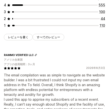
4
555
3
100
2
44
1
110
レビューを書く
すべてのレビュー
RAMMO VERIFIED LLC
アメリカ合衆国
アプリの使用期間：3ヶ月
2026年8月3日
The email compilation was as simple to navigate as the website
builder. I was a bit frustrated I could not input my own email
address in the To field. Overall, I think Shopify is an amazing
platform with endless potential for entrepreneurs with a
tenacity and avidity for growth.
I used this app to apprise my subscribers of a recent event.
Really, I can't say enough about Shopify and the facility of use,