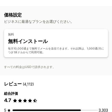
キャンペーン管理
ディスカウント
プロモーション
アップセルメール
コンプライアンス
スケジュール式メッセージ
テンプレート
カートメール
チェックアウトメール
カゴ落ち
カゴ落ちの表示
価格設定
コンバージョン指標
リアルタイム分析
セグメンテーション
ウェルカムメール
フォローアップメール
ウィンバックメール
ビジネスに最適なプランをお選びください。
ドリップキャンペーン
カスタムキャンペーン
キャンペーン管理
無料
編集ツール
テンプレート
AI生成
カスタムコード
無料インストール
インポートとエクスポート
メールドメイン
トリガーとルール
毎月10,000通まで無料でメールを送信できます。それ以降は、1,000通/月に
オートメーション
ターゲティング
セグメンテーション
つき1米ドルからで利用可能。
タグ付け
追跡
レポート
インサイトとヒント
分析
すべての料金はUSDで請求されます。
レビュー
(4,112)
総合評価
4.7
5
3,303