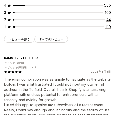
4
555
3
100
2
44
1
110
レビューを書く
すべてのレビュー
RAMMO VERIFIED LLC
アメリカ合衆国
アプリの使用期間：3ヶ月
2026年8月3日
The email compilation was as simple to navigate as the website
builder. I was a bit frustrated I could not input my own email
address in the To field. Overall, I think Shopify is an amazing
platform with endless potential for entrepreneurs with a
tenacity and avidity for growth.
I used this app to apprise my subscribers of a recent event.
Really, I can't say enough about Shopify and the facility of use,