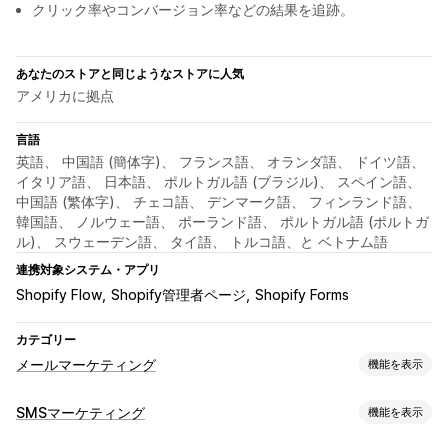
クリック率やコンバージョン率などの結果を追跡。
あなたのストアと同じようなストアに人気
アメリカに拠点
言語
英語、 中国語 (簡体字)、 フランス語、 オランダ語、 ドイツ語、
イタリア語、 日本語、 ポルトガル語 (ブラジル)、 スペイン語、
中国語 (繁体字)、 チェコ語、 デンマーク語、 フィンランド語、
韓国語、 ノルウェー語、 ポーランド語、 ポルトガル語 (ポルトガ
ル)、 スウェーデン語、 タイ語、 トルコ語、と ベトナム語
連携対象システム・アプリ
Shopify Flow
Shopify管理者ページ
Shopify Forms
カテゴリー
メールマーケティング
機能を表示
キャンペーンタイプ
SMSマーケティング
機能を表示
メールキャンペーン
SMSキャンペーン
ニュースレター