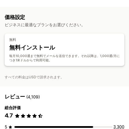
キャンペーン管理
ディスカウント
プロモーション
アップセルメール
コンプライアンス
スケジュール式メッセージ
テンプレート
カートメール
チェックアウトメール
カゴ落ち
カゴ落ちの表示
価格設定
コンバージョン指標
リアルタイム分析
セグメンテーション
ウェルカムメール
フォローアップメール
ウィンバックメール
ビジネスに最適なプランをお選びください。
ドリップキャンペーン
カスタムキャンペーン
キャンペーン管理
無料
編集ツール
テンプレート
AI生成
カスタムコード
無料インストール
インポートとエクスポート
メールドメイン
トリガーとルール
毎月10,000通まで無料でメールを送信できます。それ以降は、1,000通/月に
オートメーション
ターゲティング
セグメンテーション
つき1米ドルからで利用可能。
タグ付け
追跡
レポート
インサイトとヒント
分析
すべての料金はUSDで請求されます。
レビュー
(4,109)
総合評価
4.7
5
3,300