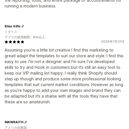
the reporting, tools, and entire package of accoutrements for
running a modern business.
Bliss Gifts
イギリス
アプリの使用期間：6年以上
2026年7月31日
Assuming you’re a little bit creative I find this marketing to
greatI adapt the templates to suit our store and style. I find this
easy to use. I’m not a designer and I’m sure I’ve developed
skills to try and Hook in customers but it’s still an easy tool to
keep our VIP mailing list happy. I really think Shopify should
step up though and produce some more professional looking
templates that suit current market conditions. However as long
as you’re happy to add your own images and brand they can
be adapted but it’s a shame with all the tools they have that
these are so amateurish.
INKWRAITH
アメリカ合衆国