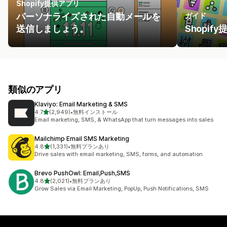
Shopify提供アプリ
パーソナライズされた自動メールを
ガイド
送信しましょう。
Shopi
類似のアプリ
Klaviyo: Email Marketing & SMS
5つ星中
4.7
(2,949)
•
無料インストール
合計レビュー数：2949件
Email marketing, SMS, & WhatsApp that turn messages into sales
Mailchimp Email SMS Marketing
5つ星中
4.8
(1,331)
•
無料プランあり
合計レビュー数：1331件
Drive sales with email marketing, SMS, forms, and automation
Brevo PushOwl: Email,Push,SMS
5つ星中
4.8
(2,021)
•
無料プランあり
合計レビュー数：2021件
Grow Sales via Email Marketing, PopUp, Push Notifications, SMS